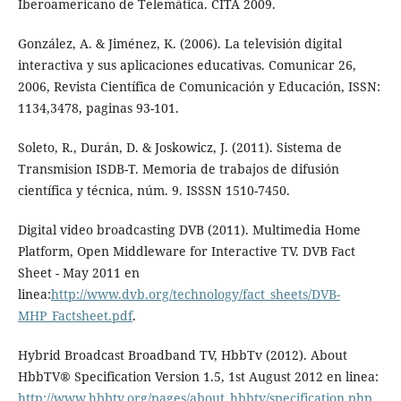
Iberoamericano de Telemática. CITA 2009.
González, A. & Jiménez, K. (2006). La televisión digital
interactiva y sus aplicaciones educativas. Comunicar 26,
2006, Revista Científica de Comunicación y Educación, ISSN:
1134,3478, paginas 93-101.
Soleto, R., Durán, D. & Joskowicz, J. (2011). Sistema de
Transmision ISDB-T. Memoria de trabajos de difusión
científica y técnica, núm. 9. ISSSN 1510-7450.
Digital video broadcasting DVB (2011). Multimedia Home
Platform, Open Middleware for Interactive TV. DVB Fact
Sheet - May 2011 en
linea:
http://www.dvb.org/technology/fact_sheets/DVB-
MHP_Factsheet.pdf
.
Hybrid Broadcast Broadband TV, HbbTv (2012). About
HbbTV® Specification Version 1.5, 1st August 2012 en linea:
http://www.hbbtv.org/pages/about_hbbtv/specification.php