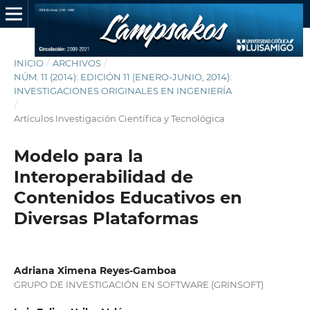
INICIO
/
ARCHIVOS
/
NÚM. 11 (2014): EDICIÓN 11 (ENERO-JUNIO, 2014):
INVESTIGACIONES ORIGINALES EN INGENIERÍA
/
Artículos Investigación Científica y Tecnológica
Modelo para la
Interoperabilidad de
Contenidos Educativos en
Diversas Plataformas
Adriana Ximena Reyes-Gamboa
GRUPO DE INVESTIGACIÓN EN SOFTWARE (GRINSOFT)