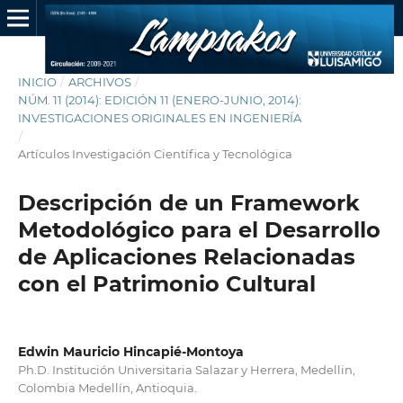
INICIO
/
ARCHIVOS
/
NÚM. 11 (2014): EDICIÓN 11 (ENERO-JUNIO, 2014):
INVESTIGACIONES ORIGINALES EN INGENIERÍA
/
Artículos Investigación Científica y Tecnológica
Descripción de un Framework
Metodológico para el Desarrollo
de Aplicaciones Relacionadas
con el Patrimonio Cultural
Edwin Mauricio Hincapié-Montoya
Ph.D. Institución Universitaria Salazar y Herrera, Medellin,
Colombia Medellín, Antioquia.