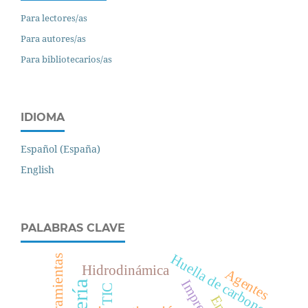
Para lectores/as
Para autores/as
Para bibliotecarios/as
IDIOMA
Español (España)
English
PALABRAS CLAVE
Huella de carbono
herramientas
Hidrodinámica
Agentes
TIC