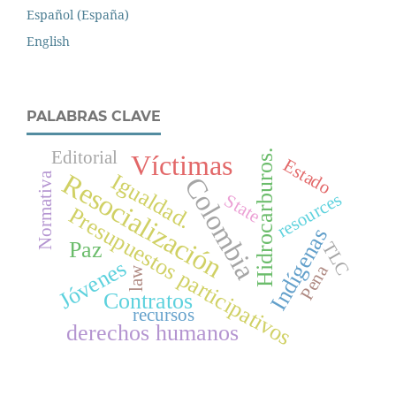
Español (España)
English
PALABRAS CLAVE
Hidrocarburos.
Editorial
Víctimas
Estado
Resocialización
Igualdad.
Normativa
Colombia
resources
State
Presupuestos participativos
Indígenas
Paz
TLC
Jóvenes
Pena
law
Contratos
recursos
derechos humanos