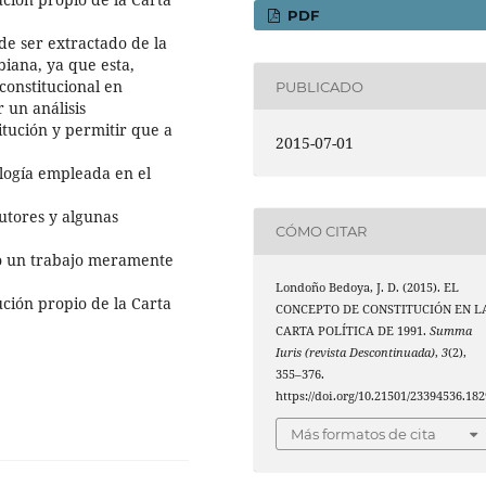
PDF
e ser extractado de la
biana, ya que esta,
constitucional en
PUBLICADO
 un análisis
tución y permitir que a
2015-07-01
ología empleada en el
autores y algunas
CÓMO CITAR
ulo un trabajo meramente
Londoño Bedoya, J. D. (2015). EL
ución propio de la Carta
CONCEPTO DE CONSTITUCIÓN EN L
CARTA POLÍTICA DE 1991.
Summa
Iuris (revista Descontinuada)
,
3
(2),
355–376.
https://doi.org/10.21501/23394536.182
Más formatos de cita