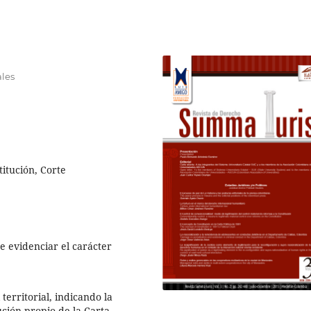
ales
itución, Corte
de evidenciar el carácter
 territorial, indicando la
ción propio de la Carta