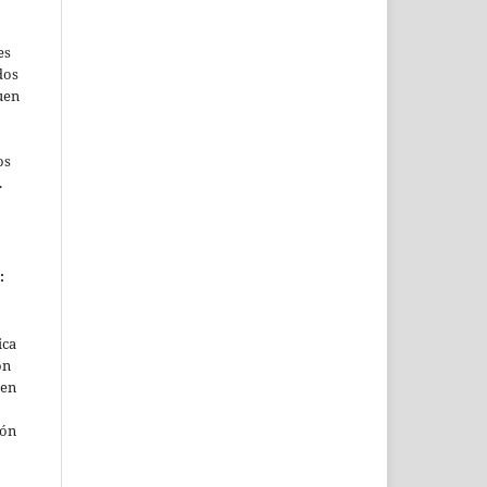
es
dos
uen
os
.
:
ica
ón
ben
o
ión