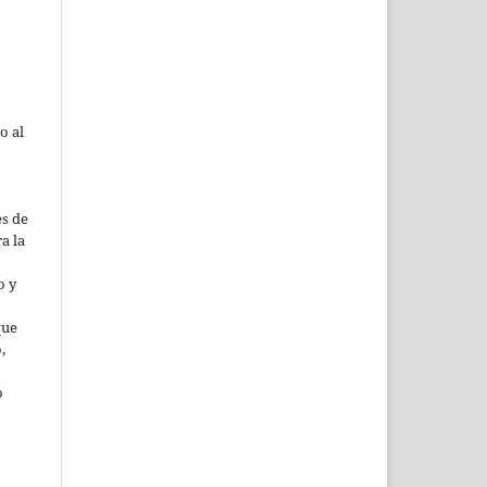
o al
es de
ra la
o y
que
,
o