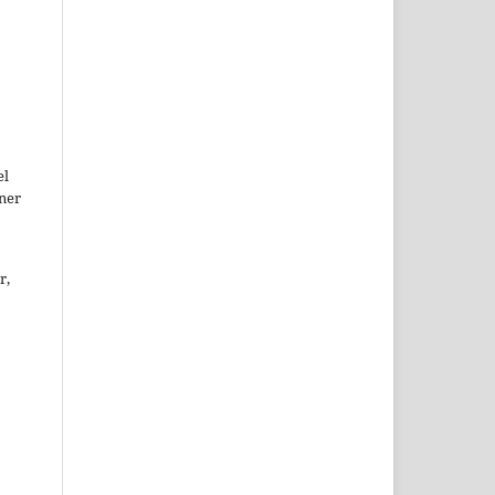
el
ner
r,