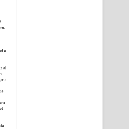
d
en.
a
ad a
r al
n
 pro
ue
ara
el
eda