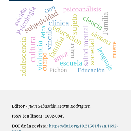
Otro
psicoanálisis
Psicología
suicidio
subjetividad
Familia
ciencia
sujeto
clínica
educación
salud mental
ética
vínculo
síntoma
familia
cultura
adolescencia
sociedad
violencia
muerte
mujer
lenguaje
amor
cuerpo
escuela
Pichón
Educación
Editor -
Juan Sebastián Marín Rodríguez.
ISSN (en línea): 1692-0945
DOI de la revista:
https://doi.org/10.21501/issn.1692-