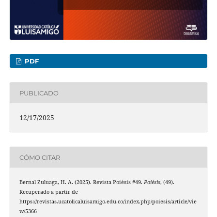
PDF
PUBLICADO
12/17/2025
CÓMO CITAR
Bernal Zuluaga, H. A. (2025). Revista Poiésis #49.
Poiésis
, (49).
Recuperado a partir de
https://revistas.ucatolicaluisamigo.edu.co/index.php/poiesis/article/vie
w/5366