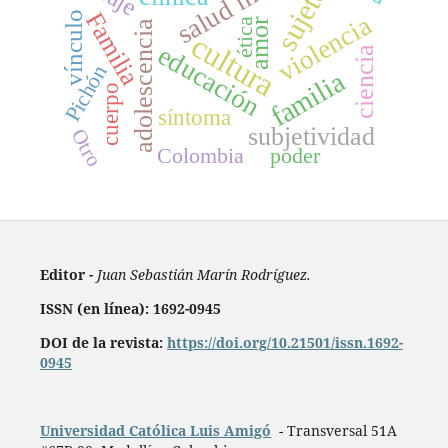
salud mental
sujeto
Familia
vínculo
violencia
amor
ética
adolescencia
cultura
educación
ciencia
Pichón
familia
cuerpo
síntoma
subjetividad
Otro
Colombia
poder
Editor -
Juan Sebastián Marín Rodríguez.
ISSN (en línea): 1692-0945
DOI de la revista:
https://doi.org/10.21501/issn.1692-
0945
Universidad Católica Luis Amigó
- Transversal 51A