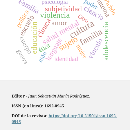
síntoma
Familia
Pichón
poder
psicología
ciencia
subjetividad
política
violencia
Otro
escuela
clínica
cultura
salud mental
amor
educación
adolescencia
familia
sujeto
cuerpo
lenguaje
vínculo
ética
mujer
guerra
niño
identidad
Editor -
Juan Sebastián Marín Rodríguez.
ISSN (en línea): 1692-0945
DOI de la revista:
https://doi.org/10.21501/issn.1692-
0945