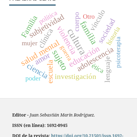
vínculo
política
cuerpo
subjetividad
Otro
Familia
sociedad
familia
violencia
historia
clínica
cultura
psicoterapia
salud mental
mujer
educación
guerra
adolescencia
sujeto
amor
lenguaje
escuela
ciencia
ética
investigación
poder
Editor -
Juan Sebastián Marín Rodríguez.
ISSN (en línea): 1692-0945
DOI de la revista:
https://doi.org/10.21501/issn.1692-