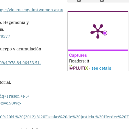
pages/violenceagainstwomen.aspx
lo. Hegemonía y
ia.
779577
, cuerpo y acumulación
Captures
Readers:
3
299/4/978-84-96453-51-
-
see details
torial.
q=Fraser,+N.+
&ots=oN0wq-
%20N.%20(2012).%20Escalas%20de%20justicia.%20Herder%20Edi