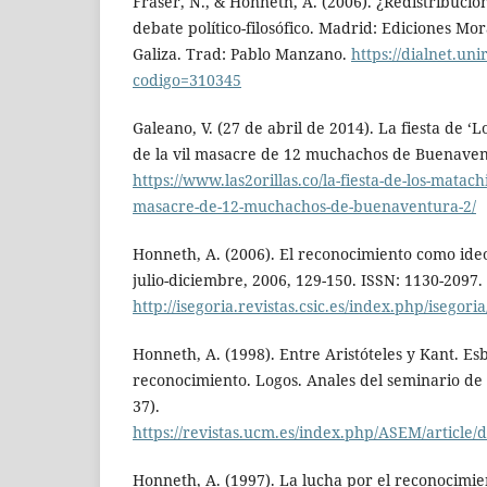
Fraser, N., & Honneth, A. (2006). ¿Redistribuci
debate político-filosófico. Madrid: Ediciones Mo
Galiza. Trad: Pablo Manzano.
https://dialnet.unir
codigo=310345
Galeano, V. (27 de abril de 2014). La fiesta de ‘
de la vil masacre de 12 muchachos de Buenavent
https://www.las2orillas.co/la-fiesta-de-los-matach
masacre-de-12-muchachos-de-buenaventura-2/
Honneth, A. (2006). El reconocimiento como ideol
julio-diciembre, 2006, 129-150. ISSN: 1130-2097.
http://isegoria.revistas.csic.es/index.php/isegori
Honneth, A. (1998). Entre Aristóteles y Kant. E
reconocimiento. Logos. Anales del seminario de Me
37).
https://revistas.ucm.es/index.php/ASEM/artic
Honneth, A. (1997). La lucha por el reconocimien