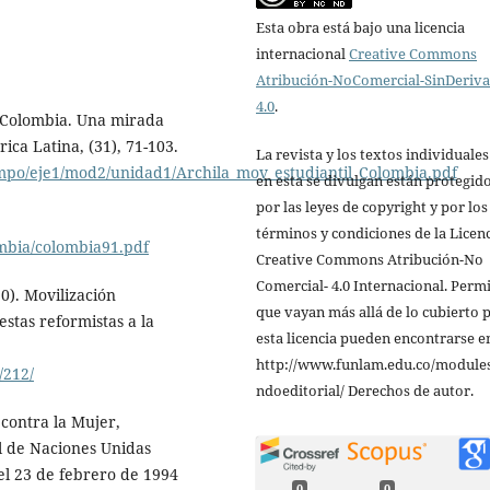
Esta obra está bajo una licencia
internacional
Creative Commons
Atribución-NoComercial-SinDeriv
4.0
.
n Colombia. Una mirada
ica Latina, (31), 71-103.
La revista y los textos individuale
iempo/eje1/mod2/unidad1/Archila_mov_estudiantil_Colombia.pdf
en esta se divulgan están protegid
por las leyes de copyright y por los
términos y condiciones de la Licen
ombia/colombia91.pdf
Creative Commons Atribución-No
Comercial- 4.0 Internacional. Perm
0). Movilización
que vayan más allá de lo cubierto 
estas reformistas a la
esta licencia pueden encontrarse e
http://www.funlam.edu.co/modules
/212/
ndoeditorial/ Derechos de autor.
 contra la Mujer,
l de Naciones Unidas
el 23 de febrero de 1994
0
0