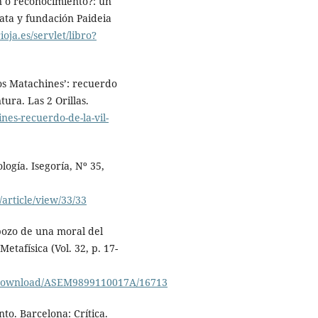
ón o reconocimiento?: un
rata y fundación Paideia
ioja.es/servlet/libro?
Los Matachines’: recuerdo
ura. Las 2 Orillas.
ines-recuerdo-de-la-vil-
ogía. Isegoría, Nº 35,
a/article/view/33/33
sbozo de una moral del
tafísica (Vol. 32, p. 17-
le/download/ASEM9899110017A/16713
to. Barcelona: Crítica.