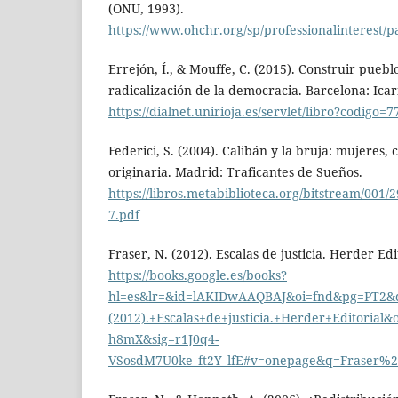
(ONU, 1993).
https://www.ohchr.org/sp/professionalinterest/
Errejón, Í., & Mouffe, C. (2015). Construir pueb
radicalización de la democracia. Barcelona: Icar
https://dialnet.unirioja.es/servlet/libro?codigo=
Federici, S. (2004). Calibán y la bruja: mujeres
originaria. Madrid: Traficantes de Sueños.
https://libros.metabiblioteca.org/bitstream/001/
7.pdf
Fraser, N. (2012). Escalas de justicia. Herder Edi
https://books.google.es/books?
hl=es&lr=&id=lAKIDwAAQBAJ&oi=fnd&pg=PT2&d
(2012).+Escalas+de+justicia.+Herder+Editorial
h8mX&sig=r1J0q4-
VSosdM7U0ke_ft2Y_lfE#v=onepage&q=Fraser%2C