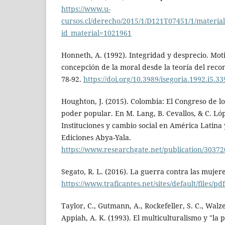
https://www.u-
cursos.cl/derecho/2015/1/D121T07451/1/materia
id_material=1021961
Honneth, A. (1992). Integridad y desprecio. Mot
concepción de la moral desde la teoría del recon
78-92.
https://doi.org/10.3989/isegoria.1992.i5.33
Houghton, J. (2015). Colombia: El Congreso de lo
poder popular. En M. Lang, B. Cevallos, & C. L
Instituciones y cambio social en América Latina 
Ediciones Abya-Yala.
https://www.researchgate.net/publication/3037
Segato, R. L. (2016). La guerra contra las mujer
https://www.traficantes.net/sites/default/files/
Taylor, C., Gutmann, A., Rockefeller, S. C., Walz
Appiah, A. K. (1993). El multiculturalismo y "la p