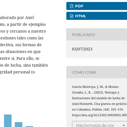
PDF
HTML
laborado por Axel
nto
, a partir de ejemplos
os y cercanos a nuestro
PUBLICADO
estiones tales como las
lectiva, sus formas de
03/07/2023
as situaciones en que
ntre sí. Para ello, se
ión de lucha, sino también
gridad personal (o
CÓMO CITAR
García Montoya, J. M., & Motato
Giraldo, L. R. . (2023). Ventajas y
limitaciones del modelo de lucha de
Axel Honneth. Una puesta en práctic
en Colombia.
Poiésis
, (44), 105–119.
https://doi.org/10.21501/16920945.389
Más formatos de cita