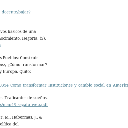
l_docente/bajar?
ivos básicos de una
ocimiento. Isegoría, (5),
9
s Pueblos: Construir
ópez, ¿Cómo transformar?
y Europa. Quito:
20314_Como_transformar_Instituciones_y_cambio_social_en_Ameri
es. Traficantes de sueños.
pdfs/map45_segato_web.pdf
er, M., Habermas, J., &
olítica del