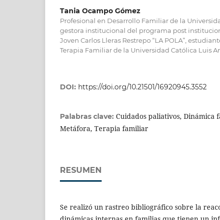
Tania Ocampo Gómez
Profesional en Desarrollo Familiar de la Universid
gestora institucional del programa post institucio
Joven Carlos Lleras Restrepo “LA POLA”, estudiant
Terapia Familiar de la Universidad Católica Luis 
DOI:
https://doi.org/10.21501/16920945.3552
Cuidados paliativos, Dinámica f
Palabras clave:
Metáfora, Terapia familiar
RESUMEN
Se realizó un rastreo bibliográfico sobre la rea
dinámicas internas en familias que tienen un in