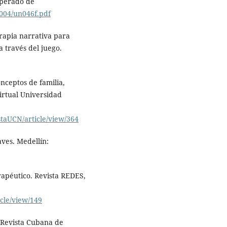
uperado de
004/un046f.pdf
erapia narrativa para
 través del juego.
onceptos de familia,
virtual Universidad
staUCN/article/view/364
laves. Medellín:
rapéutico. Revista REDES,
icle/view/149
s. Revista Cubana de