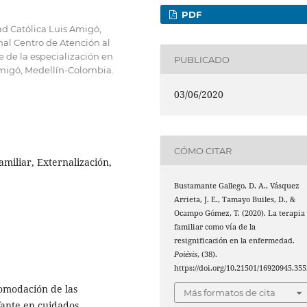
PDF
ad Católica Luis Amigó,
nal Centro de Atención al
e de la especialización en
PUBLICADO
Amigó, Medellín-Colombia.
03/06/2020
CÓMO CITAR
amiliar, Externalización,
Bustamante Gallego, D. A., Vásquez
Arrieta, J. E., Tamayo Builes, D., &
Ocampo Gómez, T. (2020). La terapia
familiar como vía de la
resignificación en la enfermedad.
Poiésis
, (38).
https://doi.org/10.21501/16920945.355
comodación de las
Más formatos de cita
fante en cuidados