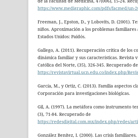
de la Facultad de Medicina, 47(006), 15-24. Rec
https://www.medigraphic.com/pdfs/facmed/un-2
Freeman, J., Epston, D., y Lobovits, D. (2001). T
niños. Aproximación a los problemas familiares a
Estados Unidos: Paidós.
Gallego, A. (2011). Recuperación crítica de los c
dinámica familiar y sus características. Revista 
Católica del Norte, (35), 326-345. Recuperado de
https://revistavirtual.ucn.edu.co/index.php/Revi
García, M., y Ortiz, C. (2013). Familia aspectos c
Corporación para investigaciones biológicas.
Gil, A. (1997). La metáfora como instrumento te
(3), 71-84. Recuperado de
https://redesdigital.com.mx/index.php/redes/art
González Benítez, I. (2000). Las crisis familiare