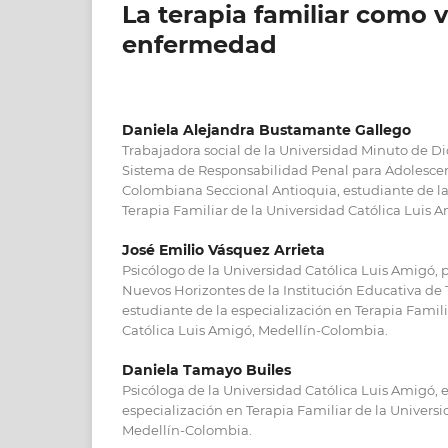
La terapia familiar como v
enfermedad
Daniela Alejandra Bustamante Gallego
Trabajadora social de la Universidad Minuto de Dios
Sistema de Responsabilidad Penal para Adolescen
Colombiana Seccional Antioquia, estudiante de la
Terapia Familiar de la Universidad Católica Luis 
José Emilio Vásquez Arrieta
Psicólogo de la Universidad Católica Luis Amigó,
Nuevos Horizontes de la Institución Educativa de 
estudiante de la especialización en Terapia Famili
Católica Luis Amigó, Medellín-Colombia.
Daniela Tamayo Builes
Psicóloga de la Universidad Católica Luis Amigó, 
especialización en Terapia Familiar de la Univers
Medellín-Colombia.