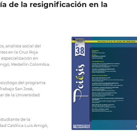
ía de la resignificación en la
, analista social del
tes en la Cruz Roja
 especialización en
Amigó, Medellín Colombia.
 psicólogo del programa
Trabajo San José,
ar de la Universidad
estudiante de la
idad Católica Luis Amigó,