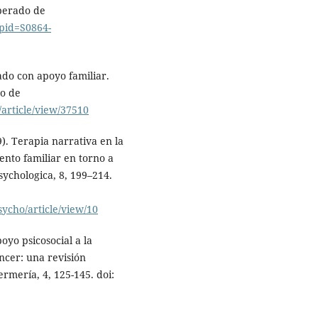
uperado de
t&pid=S0864-
ado con apoyo familiar.
do de
/article/view/37510
). Terapia narrativa en la
ento familiar en torno a
sychologica, 8, 199–214.
sycho/article/view/10
oyo psicosocial a la
ncer: una revisión
ermería, 4, 125-145. doi: