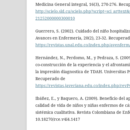
Medicina General integral, 16(3), 270-276. Rec
http://scielo.sld.cu/scielo.php?script=sci_arttex
21252000000300010
Guerrero, S. (2002). Cuidado del niño hospitaliz
Avances en Enfermería, 20(2), 23-32. Recupera
https://revistas.unal.edu.co/index.php/avenferm
Hernández, N., Perdomo, M., y Pedraza, S. (2009
co-construcción de la experiencia y el afrontami
la impresión diagnostica de TDAH. Universitas P
Recuperado de
https://revistas.javeriana.edu.co/index.php/revP
Ibáñez, E., y Baquero, A. (2009). Beneficio del ap
calidad de vida de niños y niñas enfermos de cá
sistémica cualitativa. Revista Colombiana de Enf
10.18270/rce.v4i4.1417