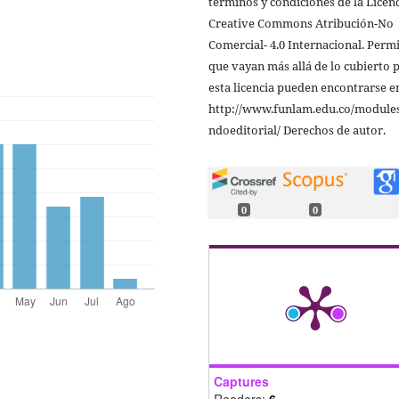
términos y condiciones de la Licen
Creative Commons Atribución-No
Comercial- 4.0 Internacional. Perm
que vayan más allá de lo cubierto 
esta licencia pueden encontrarse e
http://www.funlam.edu.co/modules
ndoeditorial/ Derechos de autor.
0
0
Captures
Readers:
6