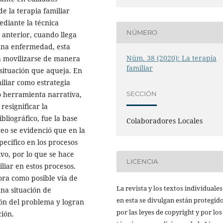
de la terapia familiar
ediante la técnica
NÚMERO
 anterior, cuando llega
o una enfermedad, esta
Núm. 38 (2020): La terapia
 a movilizarse de manera
familiar
 situación que aqueja. En
miliar como estrategia
o herramienta narrativa,
SECCIÓN
resignificar la
liográfico, fue la base
Colaboradores Locales
reo se evidenció que en la
ecífico en los procesos
vo, por lo que se hace
LICENCIA
iliar en estos procesos.
ora como posible vía de
La revista y los textos individuale
una situación de
en esta se divulgan están protegid
ión del problema y logran
por las leyes de copyright y por los
ción.