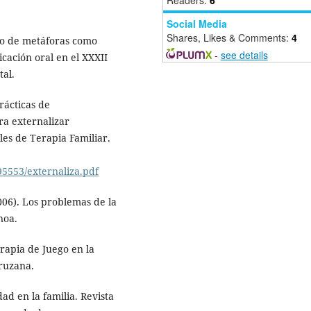
Social Media
Shares, Likes & Comments:
4
 uso de metáforas como
-
see details
ación oral en el XXXII
al.
rácticas de
ra externalizar
es de Terapia Familiar.
95553/externaliza.pdf
2006). Los problemas de la
noa.
erapia de Juego en la
ruzana.
ad en la familia. Revista