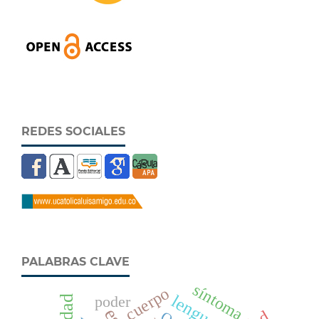
REDES SOCIALES
PALABRAS CLAVE
síntoma
cuerpo
lenguaje
poder