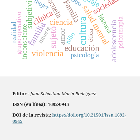
subjetividad
escuela
sociedad
Otro
mujer
Familia
salud mental
clínica
grupo operativo
historia
psicoterapia
cultura
ciencia
adolescencia
familia
realidad
inconsciente
muerte
sujeto
amor
ética
niño
educación
violencia
psicología
Editor -
Juan Sebastián Marín Rodríguez.
ISSN (en línea): 1692-0945
DOI de la revista:
https://doi.org/10.21501/issn.1692-
0945