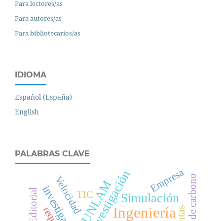
Para lectores/as
Para autores/as
Para bibliotecarios/as
IDIOMA
Español (España)
English
PALABRAS CLAVE
Empresa
Investigación
Huella de carbono
Velocidad
FUNLAM
investigación
Editorial
TIC
Simulación
Ingeniería