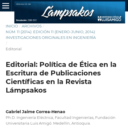
INICIO
/
ARCHIVOS
/
NÚM. 11 (2014): EDICIÓN 11 (ENERO-JUNIO, 2014):
INVESTIGACIONES ORIGINALES EN INGENIERÍA
/
Editorial
Editorial: Política de Ética en la
Escritura de Publicaciones
Científicas en la Revista
Lámpsakos
Gabriel Jaime Correa-Henao
Ph.D. Ingeniería Eléctrica, Facultad Ingenierías, Fundación
Universitaria Luis Amigó. Medellín, Antioquia.