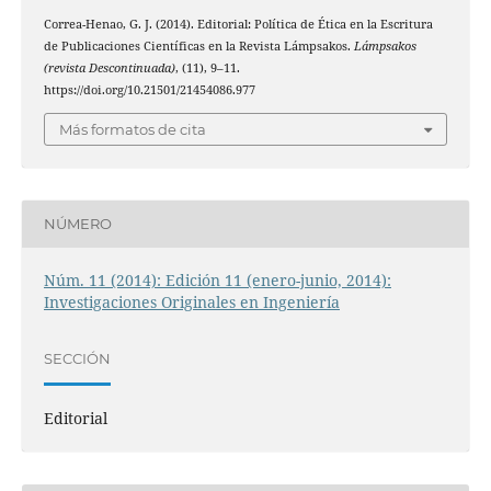
Correa-Henao, G. J. (2014). Editorial: Política de Ética en la Escritura
de Publicaciones Científicas en la Revista Lámpsakos.
Lámpsakos
(revista Descontinuada)
, (11), 9–11.
https://doi.org/10.21501/21454086.977
Más formatos de cita
NÚMERO
Núm. 11 (2014): Edición 11 (enero-junio, 2014):
Investigaciones Originales en Ingeniería
SECCIÓN
Editorial