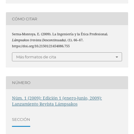
CÓMO CITAR
Serna-Montoya, E. (2009). La Ingeniería y la Ética Profesional.
Lámpsakos (revista Descontinuada)
, (1), 66–67.
https://doi.org/10.21501/21454086.755
Más formatos de cita
NÚMERO
Núm. 1 (2009): Edición 1 (enero-junio, 2009):
Lanzamiento Revista Lámpsakos
SECCIÓN