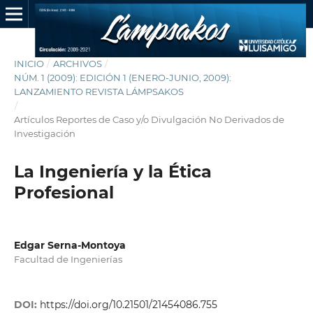
INICIO
/
ARCHIVOS
/
NÚM. 1 (2009): EDICIÓN 1 (ENERO-JUNIO, 2009):
LANZAMIENTO REVISTA LÁMPSAKOS
/
Artículos Reportes de Caso y/o Divulgación No Derivados de
Investigación
La Ingeniería y la Ética
Profesional
Edgar Serna-Montoya
Facultad de Ingenierías
DOI:
https://doi.org/10.21501/21454086.755