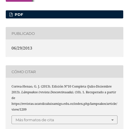
PDF
PUBLICADO
06/29/2013
CÓMO CITAR
Correa-Henao, G. J. (2013). Edición N°10 Completa (Julio-Diciembre
2013).
Lámpsakos (revista Descontinuada)
, (10), 1. Recuperado a partir
de
https://revistas.ucatolicaluisamigo.edu.co/index.php/lampsakos/article/
view/1209
Más formatos de cita