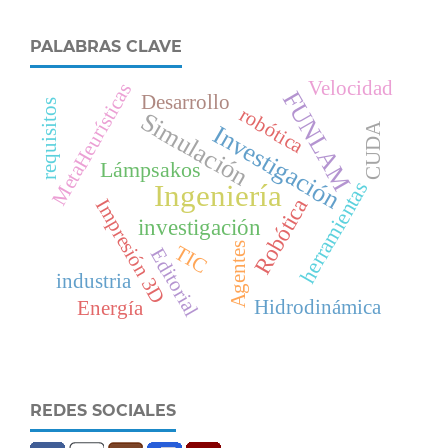
PALABRAS CLAVE
Velocidad
MetaHeurísticas
FUNLAM
Desarrollo
requisitos
robótica
Simulación
Investigación
CUDA
Lámpsakos
herramientas
Ingeniería
Robótica
Impresión 3D
investigación
Agentes
TIC
Editorial
industria
Hidrodinámica
Energía
REDES SOCIALES