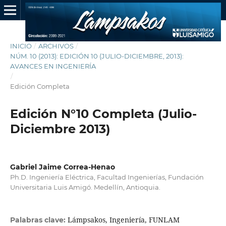
INICIO
/
ARCHIVOS
/
NÚM. 10 (2013): EDICIÓN 10 (JULIO-DICIEMBRE, 2013):
AVANCES EN INGENIERÍA
/
Edición Completa
Edición N°10 Completa (Julio-
Diciembre 2013)
Gabriel Jaime Correa-Henao
Ph.D. Ingeniería Eléctrica, Facultad Ingenierías, Fundación
Universitaria Luis Amigó. Medellín, Antioquia.
Lámpsakos, Ingeniería, FUNLAM
Palabras clave: