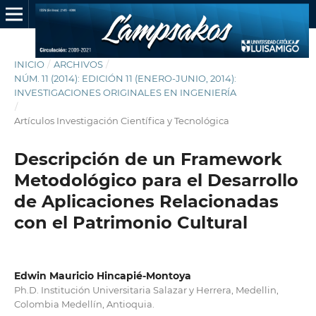
INICIO
/
ARCHIVOS
/
NÚM. 11 (2014): EDICIÓN 11 (ENERO-JUNIO, 2014):
INVESTIGACIONES ORIGINALES EN INGENIERÍA
/
Artículos Investigación Científica y Tecnológica
Descripción de un Framework
Metodológico para el Desarrollo
de Aplicaciones Relacionadas
con el Patrimonio Cultural
Edwin Mauricio Hincapié-Montoya
Ph.D. Institución Universitaria Salazar y Herrera, Medellin,
Colombia Medellín, Antioquia.