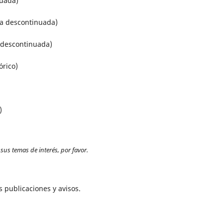
nuada)
ta descontinuada)
atólica Luis Amigó (revista descontinuada)
órico)
a)
 sus temas de interés, por favor.
 publicaciones y avisos.