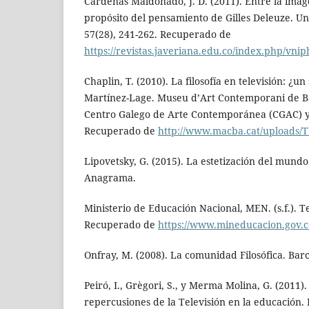
Cárdenas Maldonado, J. D. (2011). Entre la imag
propósito del pensamiento de Gilles Deleuze. Uni
57(28), 241-262. Recuperado de
https://revistas.javeriana.edu.co/index.php/vnip
Chaplin, T. (2010). La filosofía en televisión: ¿
Martínez-Lage. Museu d’Art Contemporani de 
Centro Galego de Arte Contemporánea (CGAC) y 
Recuperado de
http://www.macba.cat/uploads/
Lipovetsky, G. (2015). La estetización del mund
Anagrama.
Ministerio de Educación Nacional, MEN. (s.f.). T
Recuperado de
https://www.mineducacion.gov.co
Onfray, M. (2008). La comunidad Filosófica. Bar
Peiró, I., Grègori, S., y Merma Molina, G. (2011).
repercusiones de la Televisión en la educación. P