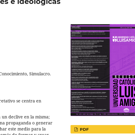
es e ideológicas
, Conocimiento, Simulacro.
etativo se centra en
a un declive en la misma;
 una propaganda o generar
char este medio para la
PDF
además de formar y crear