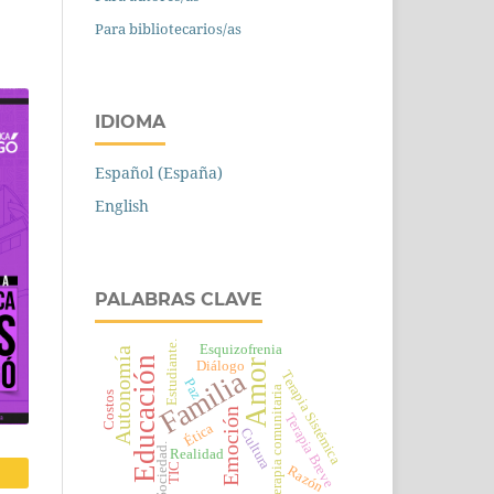
Para bibliotecarios/as
IDIOMA
Español (España)
English
PALABRAS CLAVE
Estudiante.
Esquizofrenia
Autonomía
Educación
Amor
Diálogo
Familia
Terapia Sistémica
Paz
Terapia comunitaria
Costos
Emoción
Terapia Breve
Ética
Cultura
Sociedad.
Realidad
TIC
Razón