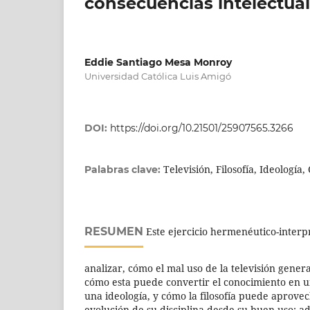
consecuencias intelectual
Eddie Santiago Mesa Monroy
Universidad Católica Luis Amigó
DOI:
https://doi.org/10.21501/25907565.3266
Televisión, Filosofía, Ideología
Palabras clave:
RESUMEN
Este ejercicio hermenéutico-interpr
analizar, cómo el mal uso de la televisión gener
cómo esta puede convertir el conocimiento en
una ideología, y cómo la filosofía puede aprove
evolución de su disciplina desde su buen uso; 