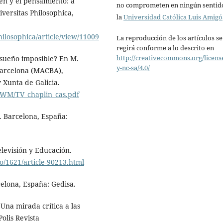
en y el pensamiento: a
no comprometen en ningún sentid
versitas Philosophica,
la
Universidad Católica Luis Amigó
hilosophica/article/view/11009
La reproducción de los artículos se
regirá conforme a lo descrito en
http://creativecommons.org/licens
un sueño imposible? En M.
y-nc-sa/4.0/
Barcelona (MACBA),
Xunta de Galicia.
TWM/TV_chaplin_cas.pdf
o. Barcelona, España:
elevisión y Educación.
/1621/article-90213.html
celona, España: Gedisa.
 Una mirada crítica a las
olis Revista