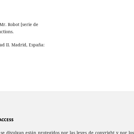
 Mr. Robot [serie de
ctions.
dad II. Madrid, España:
a se divulgan están protegidos por las leyes de copyright y por l