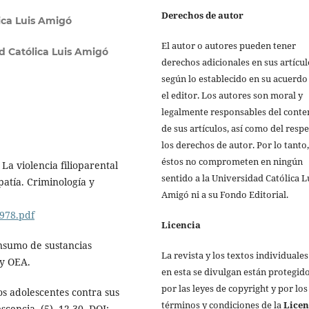
Derechos de autor
ica Luis Amigó
El autor o autores pueden tener
d Católica Luis Amigó
derechos adicionales en sus artícul
según lo establecido en su acuerdo
el editor. Los autores son moral y
legalmente responsables del conte
de sus artículos, así como del respe
los derechos de autor. Por lo tanto,
éstos no comprometen en ningún
 La violencia filioparental
sentido a la Universidad Católica L
patía. Criminología y
Amigó ni a su Fondo Editorial.
5978.pdf
Licencia
onsumo de sustancias
La revista y los textos individuale
 y OEA.
en esta se divulgan están protegid
por las leyes de copyright y por los
jos adolescentes contra sus
términos y condiciones de la
Licen
scencia, (5), 12-30. DOI: