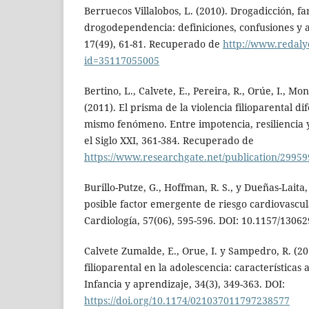
Berruecos Villalobos, L. (2010). Drogadicción,
drogodependencia: definiciones, confusiones y a
17(49), 61-81. Recuperado de
http://www.redalyc
id=35117055005
Bertino, L., Calvete, E., Pereira, R., Orúe, I., Mon
(2011). El prisma de la violencia filioparental di
mismo fenómeno. Entre impotencia, resiliencia 
el Siglo XXI, 361-384. Recuperado de
https://www.researchgate.net/publication/2995
Burillo-Putze, G., Hoffman, R. S., y Dueñas-Laita
posible factor emergente de riesgo cardiovascul
Cardiología, 57(06), 595-596. DOI: 10.1157/1306
Calvete Zumalde, E., Orue, I. y Sampedro, R. (20
filioparental en la adolescencia: características
Infancia y aprendizaje, 34(3), 349-363. DOI:
https://doi.org/10.1174/021037011797238577