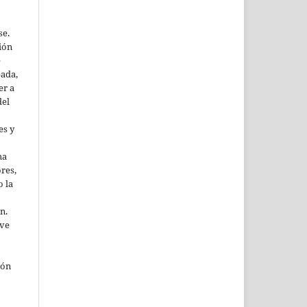
se.
ión
e
pada,
er a
del
es y
ma
res,
o la
n.
ive
ión