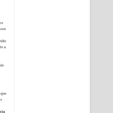
os
 con
nido
to a
uis
s que
os
cia