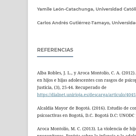
Yamile León-Catachunga,
Universidad Catól
Carlos Andrés Gutiérrez-Tamayo,
Universida
REFERENCIAS
Alba Robles, J. L., y Aroca Montolío, C. A. (2012).
en hijos e hijas adolescentes con rasgos de psico
Justicia, (3), 25-44. Recuperado de
https://dialnet.unirioja.es/descarga/articulo/404
Alcaldía Mayor de Bogotá. (2016). Estudio de c
psicoactivas en Bogotá, D.C. Bogotá D.C: UNODC
Aroca Montolío, M. C. (2013). La violencia de hi
progenitores. Revista sobre la infancia y la adole