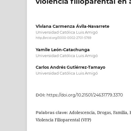
violencia filioparental en
Viviana Carmenza Ávila-Navarrete
Universidad Católica Luis Amigó
http://orcid.org/0000-0002-2701-5769
Yamile León-Catachunga
Universidad Católica Luis Amigó
Carlos Andrés Gutiérrez-Tamayo
Universidad Católica Luis Amigó
DOI:
https://doi.org/10.21501/24631779.3370
Adolescencia, Drogas, Familia, 
Palabras clave:
Violencia Filioparental (VFP)