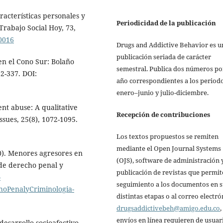
aracterísticas personales y
Periodicidad de la publicación
Trabajo Social Hoy, 73,
.0016
Drugs and Addictive Behavior es u
publicación seriada de carácter
en el Cono Sur: Bolaño
semestral. Publica dos números po
12-337. DOI:
año correspondientes a los period
enero–junio y julio-diciembre.
ent abuse: A qualitative
Recepción de contribuciones
sues, 25(8), 1072-1095.
Los textos propuestos se remiten
mediante el Open Journal Systems
10). Menores agresores en
(OJS), software de administración 
 de derecho penal y
publicación de revistas que permit
-
seguimiento a los documentos en 
choPenalyCriminologia-
distintas etapas o al correo electró
drugsaddictivebeh@amigo.edu.co
,
envíos en línea requieren de usuar
desarrollo socioafectivo