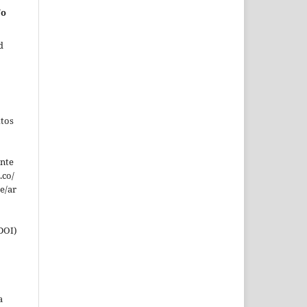
No
d
xtos
ente
.co/
e/ar
DOI)
a