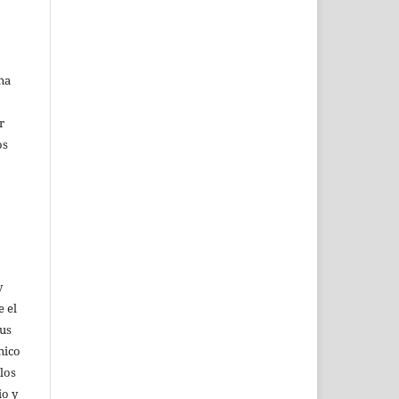
na
r
os
y
e el
sus
nico
 los
io y