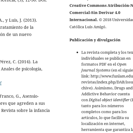
Creative Commons Atribución-
Comercial-Sin Derivar 4.0
Internacional.
© 2018 Universida
, y Luis, J. (2013).
Católica Luis Amigó.
tratamiento de la
ción de un nuevo
Publicación y divulgación
La revista completa y los te
individuales se publican en
érez, C. (2014). La
formatos PDF en el
Open
. Anales de psicología,
Journal Systems
(en el sigui
link: http://www.funlam.edu
revistas/index.php/DAB/issu
f
chive). Asimismo, Drugs and
Addictive Behavior cuenta
Franco, G., Asensio-
con
Digital object identifier
(
ores que agreden a sus
tanto para los números
 Revista sobre la infancia
completos como para los
artículos, lo que facilita su
localización en internet,
herramienta que garantiza l