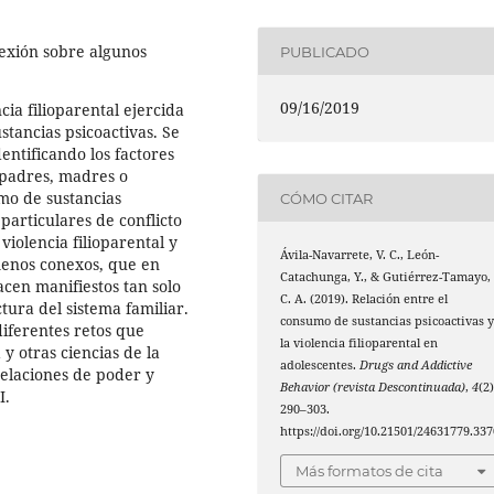
lexión sobre algunos
PUBLICADO
09/16/2019
cia filioparental ejercida
stancias psicoactivas. Se
entificando los factores
 padres, madres o
mo de sustancias
CÓMO CITAR
particulares de conflicto
violencia filioparental y
Ávila-Navarrete, V. C., León-
menos conexos, que en
Catachunga, Y., & Gutiérrez-Tamayo,
cen manifiestos tan solo
C. A. (2019). Relación entre el
tura del sistema familiar.
consumo de sustancias psicoactivas 
diferentes retos que
la violencia filioparental en
 y otras ciencias de la
adolescentes.
Drugs and Addictive
relaciones de poder y
Behavior (revista Descontinuada)
,
4
(2)
I.
290–303.
https://doi.org/10.21501/24631779.337
Más formatos de cita