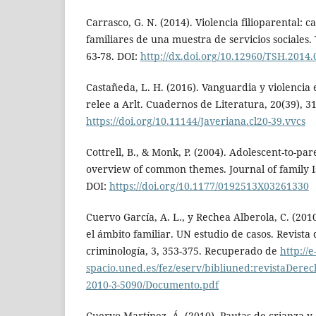
Carrasco, G. N. (2014). Violencia filioparental: c
familiares de una muestra de servicios sociales. 
63-78. DOI:
http://dx.doi.org/10.12960/TSH.2014
Castañeda, L. H. (2016). Vanguardia y violencia 
relee a Arlt. Cuadernos de Literatura, 20(39), 3
https://doi.org/10.11144/Javeriana.cl20-39.vvcs
Cottrell, B., & Monk, P. (2004). Adolescent-to-par
overview of common themes. Journal of family Is
DOI:
https://doi.org/10.1177/0192513X03261330
Cuervo García, A. L., y Rechea Alberola, C. (20
el ámbito familiar. UN estudio de casos. Revista
criminología, 3, 353-375. Recuperado de
http://e
spacio.uned.es/fez/eserv/bibliuned:revistaDere
2010-3-5090/Documento.pdf
Cuervo Martínez, Á. (2010). Pautas de crianza y 