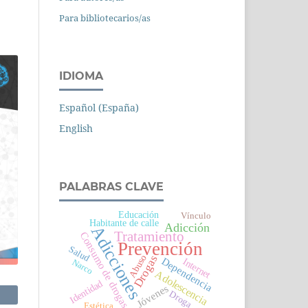
Para bibliotecarios/as
IDIOMA
Español (España)
English
PALABRAS CLAVE
Educación
Vínculo
Habitante de calle
Adicción
Adicciones
Tratamiento
Consumo de drogas
Prevención
Salud
Abuso
Drogas
Dependencia
Internet
Narco
Adolescencia
Identidad
Jóvenes
Droga
Estética