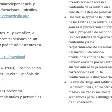
preservación de acceso al
 farmacodependencia y
contenido de la revista en el
claraciones. Cuicuilco,
caso de que deje de publicar
.org/articulo.oa?
Una vez se aprueba la inclus
de los textos en la revista, s
genera la publicación antici
con el propósito de respond
tes, Y., y González, Z.
las necesidades de vigencia 
ferentes visiones de un
contenido y a los
y poder: adolescentes en
requerimientos de los autor
del medio. Esta edición
99213/download
provisional contiene la últi
versión enviada por los auto
sin que aún se haya realizad
, A. (2004). Cocaína como
corrección de estilo, la
ar. Revista Española de
traducción ni la diagramació
2930
La revista Drugs and Addict
Behavior utiliza, entre otros
11). Violencia
medios, las redes sociales y
 ambientales y personales
académicas para la divulgac
de su contenido.