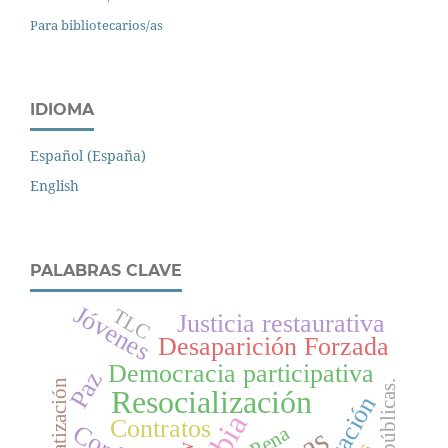
Para bibliotecarios/as
IDIOMA
Español (España)
English
PALABRAS CLAVE
Jóvenes
TLC
Justicia restaurativa
Desaparición Forzada
Democracia participativa
Paz
privatización
Resocialización
Contratos
Pena