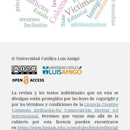
empresas públicas.
Inmigración
Colombia
Conflictos
Víctimas
resources
law
Estado
Editorial
State
recursos
administration
Inclusión
© Universidad Católica Luis Amigó
La revista y los textos individuales que en esta se
divulgan están protegidos por las leyes de copyright y
por los términos y condiciones de la
Licencia Creative
Commons Atribución-No Comercial-Sin Derivar 4.0
Internacional.
Permisos que vayan más allá de lo
cubierto por esta licencia pueden encontrarse
en
https://www.funlam.edu.co/modules/fondoeditorial/