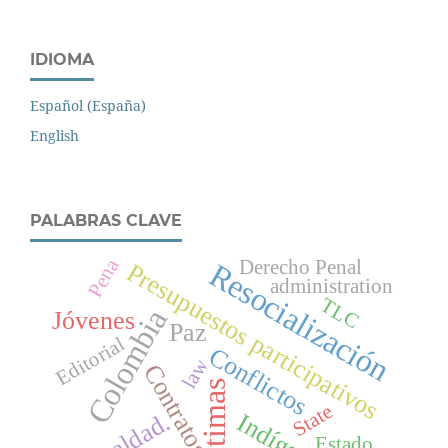
IDIOMA
Español (España)
English
PALABRAS CLAVE
Pena
Derecho Penal
Resocialización
Presupuestos participativos
administration
TLC
Colombia
Jóvenes
Paz
Editorial
Conflictos
law
Contratos
Víctimas
State
Igualdad.
Indígenas
Estado