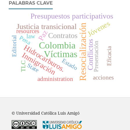
PALABRAS CLAVE
Presupuestos participativos
Jóvenes
Justicia transicional
Resocialización
resources
Paz
Contratos
law
Pena
Editorial
Conflictos
Colombia
Presentación
Hidrocarburos.
Eficacia
Víctimas
Inmigración
Estado
TLC
State
acciones
administration
© Universidad Católica Luis Amigó