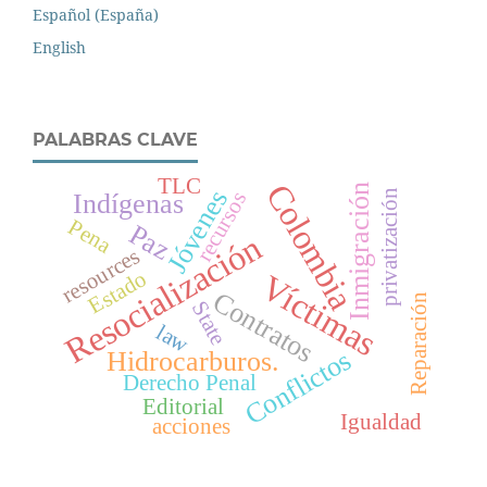
Español (España)
English
PALABRAS CLAVE
TLC
Colombia
Inmigración
Jóvenes
privatización
recursos
Indígenas
Pena
Paz
Resocialización
resources
Estado
Víctimas
Contratos
Reparación
State
law
Conflictos
Hidrocarburos.
Derecho Penal
Editorial
Igualdad
acciones