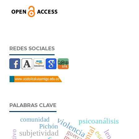
REDES SOCIALES
PALABRAS CLAVE
violencia
comunidad
psicoanálisis
Pichón
guerra
subjetividad