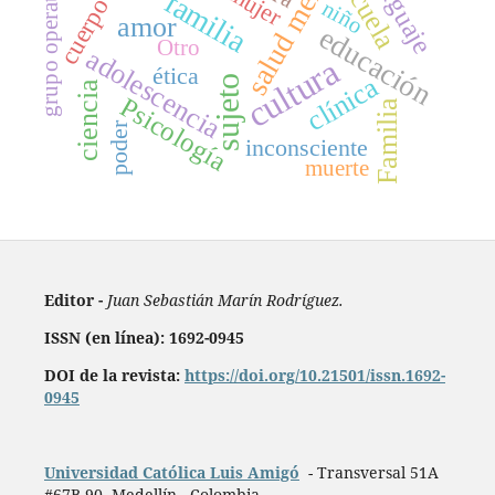
salud mental
lenguaje
escuela
grupo operativo
mujer
familia
cuerpo
niño
amor
educación
Otro
adolescencia
cultura
ética
clínica
sujeto
ciencia
Psicología
Familia
poder
inconsciente
muerte
Editor -
Juan Sebastián Marín Rodríguez.
ISSN (en línea): 1692-0945
DOI de la revista:
https://doi.org/10.21501/issn.1692-
0945
Universidad Católica Luis Amigó
- Transversal 51A
#67B 90. Medellín - Colombia.