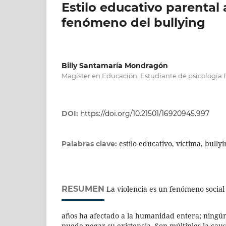
Estilo educativo parental 
fenómeno del bullying
Billy Santamaría Mondragón
Magíster en Educación. Estudiante de psicología
DOI:
https://doi.org/10.21501/16920945.997
estílo educativo, víctima, bullyi
Palabras clave:
RESUMEN
La violencia es un fenómeno social
años ha afectado a la humanidad entera; ningún 
puede negar su existencia. Son múltiples la caus