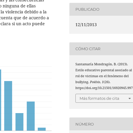
o ninguna de ellas
PUBLICADO
la violencia debido a la
n cuenta que de acuerdo a
eclara si un acto puede
12/11/2013
CÓMO CITAR
Santamaría Mondragón, B. (2013).
Estilo educativo parental asociado al
rol de victimas en el fenómeno del
bullying.
Poiésis
,
1
(26).
https://doi.org/10.21501/16920945.997
Más formatos de cita
NÚMERO