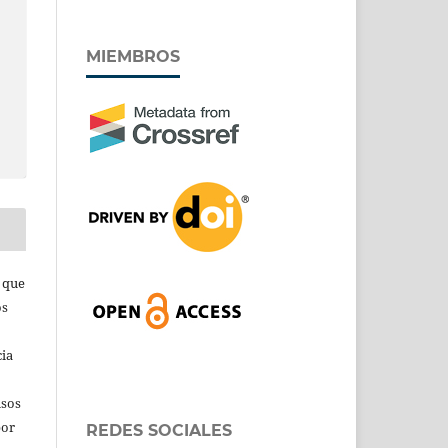
MIEMBROS
s que
os
cia
isos
por
REDES SOCIALES