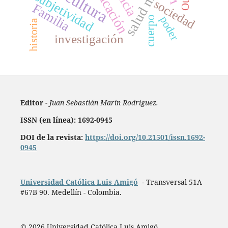
salud mental
educación
cultura
subjetividad
Otro
sociedad
Familia
poder
cuerpo
historia
investigación
Editor -
Juan Sebastián Marín Rodríguez.
ISSN (en línea): 1692-0945
DOI de la revista:
https://doi.org/10.21501/issn.1692-
0945
Universidad Católica Luis Amigó
- Transversal 51A
#67B 90. Medellín - Colombia.
© 2026 Universidad Católica Luis Amigó