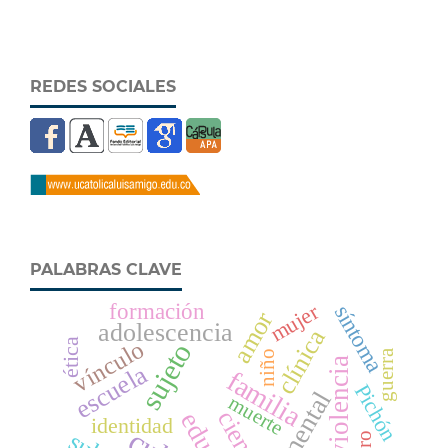
REDES SOCIALES
PALABRAS CLAVE
formación
mujer
síntoma
amor
adolescencia
clínica
vínculo
ética
sujeto
guerra
niño
violencia
escuela
familia
Pichón
muerte
ciencia
identidad