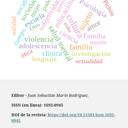
poder
suicidio
guerra
subjetividad
sociedad
educación
Psicología
Pichón
mujer
sujeto
escuela
cultura
realidad
amor
niño
Otro
salud mental
cuerpo
ciencia
Familia
violencia
muerte
adolescencia
familia
ética
clínica
investigación
lenguaje
sexualidad
Editor -
Juan Sebastián Marín Rodríguez.
ISSN (en línea): 1692-0945
DOI de la revista:
https://doi.org/10.21501/issn.1692-
0945