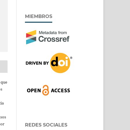
MIEMBROS
s que
os
cia
isos
por
REDES SOCIALES