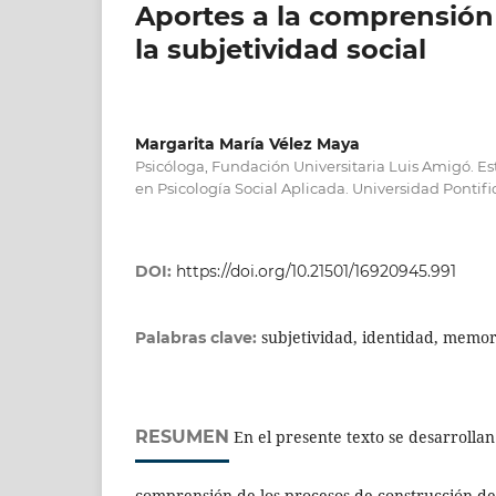
Aportes a la comprensión
la subjetividad social
Margarita María Vélez Maya
Psicóloga, Fundación Universitaria Luis Amigó. E
en Psicología Social Aplicada. Universidad Pontific
DOI:
https://doi.org/10.21501/16920945.991
subjetividad, identidad, memo
Palabras clave:
RESUMEN
En el presente texto se desarrollan
comprensión de los procesos de construcción de 