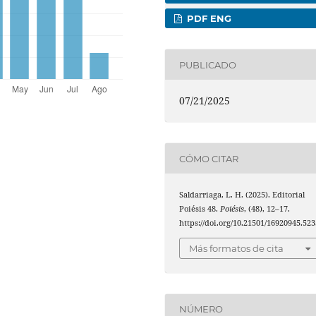
PDF ENG
PUBLICADO
07/21/2025
CÓMO CITAR
Saldarriaga, L. H. (2025). Editorial
Poiésis 48.
Poiésis
, (48), 12–17.
https://doi.org/10.21501/16920945.523
Más formatos de cita
NÚMERO