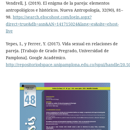
Vendrell, J. (2019). El enigma de la pareja: elementos
antropológicos e históricos. Nueva Antropología, 32(90), 81–
98.
https://search.ebscohost.com/login.aspx?
direct=true&db=asn&AN=141715024&lang=es&site=ehost-
live
Yepes, I., y Ferrer, Y. (2017). Vida sexual en relaciones de
pareja. [Trabajo de Grado Pregrado, Universidad de
Pamplona]. Google Académico.
http://repositoriodspace.unipamplona.edu.co/jspui/handle/20.5