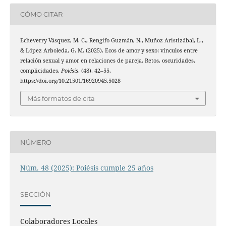
CÓMO CITAR
Echeverry Vásquez, M. C., Rengifo Guzmán, N., Muñoz Aristizábal, L.,
& López Arboleda, G. M. (2025). Ecos de amor y sexo: vínculos entre
relación sexual y amor en relaciones de pareja. Retos, oscuridades,
complicidades.
Poiésis
, (48), 42–55.
https://doi.org/10.21501/16920945.5028
Más formatos de cita
NÚMERO
Núm. 48 (2025): Poiésis cumple 25 años
SECCIÓN
Colaboradores Locales