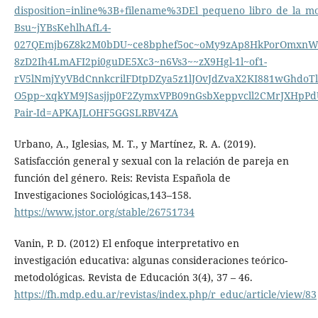
disposition=inline%3B+filename%3DEl_pequeno_libro_de_la_m
Bsu~jYBsKehlhAfL4-
027QEmjb6Z8k2M0bDU~ce8bphef5oc~oMy9zAp8HkPorOmxn
8zD2Ih4LmAFI2pi0guDE5Xc3~n6Vs3~~zX9Hgl-1l~of1-
rV5lNmjYyVBdCnnkcrilFDtpDZya5z1lJOvJdZvaX2KI881wGhdo
O5pp~xqkYM9JSasjjp0F2ZymxVPB09nGsbXeppvcll2CMrJXHpPd
Pair-Id=APKAJLOHF5GGSLRBV4ZA
Urbano, A., Iglesias, M. T., y Martínez, R. A. (2019).
Satisfacción general y sexual con la relación de pareja en
función del género. Reis: Revista Española de
Investigaciones Sociológicas,143–158.
https://www.jstor.org/stable/26751734
Vanin, P. D. (2012) El enfoque interpretativo en
investigación educativa: algunas consideraciones teórico-
metodológicas. Revista de Educación 3(4), 37 – 46.
https://fh.mdp.edu.ar/revistas/index.php/r_educ/article/view/83