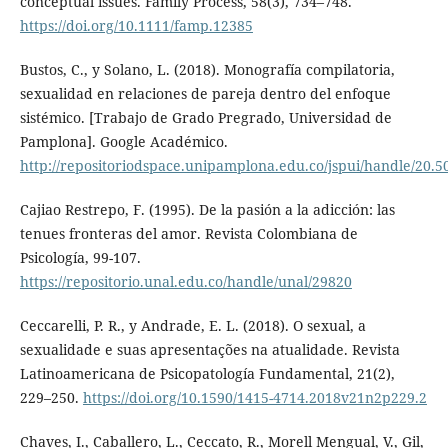
conceptual issues. Family Process, 58(3), 734–748.
https://doi.org/10.1111/famp.12385
Bustos, C., y Solano, L. (2018). Monografía compilatoria,
sexualidad en relaciones de pareja dentro del enfoque
sistémico. [Trabajo de Grado Pregrado, Universidad de
Pamplona]. Google Académico.
http://repositoriodspace.unipamplona.edu.co/jspui/handle/20.5
Cajiao Restrepo, F. (1995). De la pasión a la adicción: las
tenues fronteras del amor. Revista Colombiana de
Psicología, 99-107.
https://repositorio.unal.edu.co/handle/unal/29820
Ceccarelli, P. R., y Andrade, E. L. (2018). O sexual, a
sexualidade e suas apresentações na atualidade. Revista
Latinoamericana de Psicopatología Fundamental, 21(2),
229–250.
https://doi.org/10.1590/1415-4714.2018v21n2p229.2
Chaves, I., Caballero, L., Ceccato, R., Morell Mengual, V., Gil,