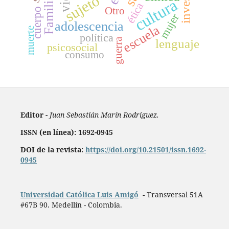
sujeto
Familia
cultura
ética
Otro
cuerpo
mujer
adolescencia
escuela
muerte
política
guerra
lenguaje
psicosocial
consumo
Editor -
Juan Sebastián Marín Rodríguez.
ISSN (en línea): 1692-0945
DOI de la revista:
https://doi.org/10.21501/issn.1692-
0945
Universidad Católica Luis Amigó
- Transversal 51A
#67B 90. Medellín - Colombia.