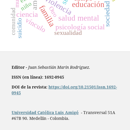
amor
violencia
educación
niño
sociedad
familia
Otro
comunidad
ciencia
salud mental
vínculo
suicidio
psicología social
sexualidad
Editor -
Juan Sebastián Marín Rodríguez.
ISSN (en línea): 1692-0945
DOI de la revista:
https://doi.org/10.21501/issn.1692-
0945
Universidad Católica Luis Amigó
- Transversal 51A
#67B 90. Medellín - Colombia.