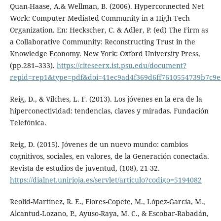
Quan-Haase, A.& Wellman, B. (2006). Hyperconnected Net
Work: Computer-Mediated Community in a High-Tech
Organization. En: Heckscher, C. & Adler, P. (ed) The Firm as
a Collaborative Community: Reconstructing Trust in the
Knowledge Economy. New York: Oxford University Press,
(pp.281–333).
https://citeseerx.ist.psu.edu/document?
repid=rep1&type=pdf&doi=41ec9ad4f369d6ff7610554739b7c9
Reig, D., & Vilches, L. F. (2013). Los jóvenes en la era de la
hiperconectividad: tendencias, claves y miradas. Fundación
Telefónica.
Reig, D. (2015). Jóvenes de un nuevo mundo: cambios
cognitivos, sociales, en valores, de la Generación conectada.
Revista de estudios de juventud, (108), 21-32.
https://dialnet.unirioja.es/servlet/articulo?codigo=5194082
Reolid-Martínez, R. E., Flores-Copete, M., López-García, M.,
Alcantud-Lozano, P., Ayuso-Raya, M. C., & Escobar-Rabadán,