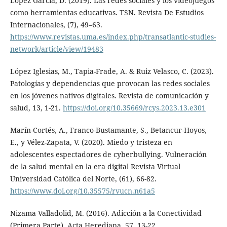
López García, D. (2019). Las redes sociales y los videojuegos
como herramientas educativas. TSN. Revista De Estudios
Internacionales, (7), 49–63.
https://www.revistas.uma.es/index.php/transatlantic-studies-
network/article/view/19483
López Iglesias, M., Tapia-Frade, A. & Ruiz Velasco, C. (2023).
Patologías y dependencias que provocan las redes sociales
en los jóvenes nativos digitales. Revista de comunicación y
salud, 13, 1-21.
https://doi.org/10.35669/rcys.2023.13.e301
Marín-Cortés, A., Franco-Bustamante, S., Betancur-Hoyos,
E., y Vélez-Zapata, V. (2020). Miedo y tristeza en
adolescentes espectadores de cyberbullying. Vulneración
de la salud mental en la era digital Revista Virtual
Universidad Católica del Norte, (61), 66-82.
https://www.doi.org/10.35575/rvucn.n61a5
Nizama Valladolid, M. (2016). Adicción a la Conectividad
(Primera Parte). Acta Herediana, 57, 13-22.