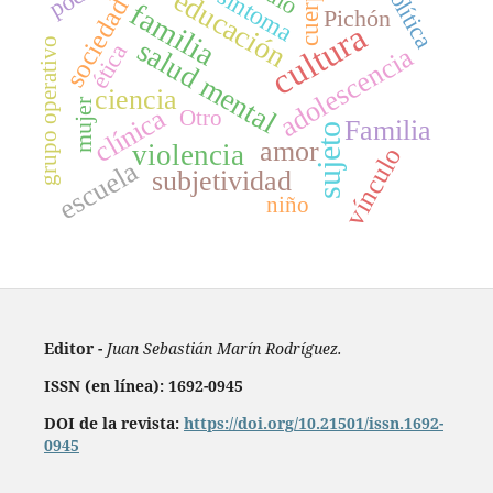
política
cuerpo
síntoma
educación
sociedad
familia
Pichón
cultura
salud mental
grupo operativo
ética
adolescencia
ciencia
mujer
clínica
Otro
Familia
sujeto
amor
violencia
vínculo
escuela
subjetividad
niño
Editor -
Juan Sebastián Marín Rodríguez.
ISSN (en línea): 1692-0945
DOI de la revista:
https://doi.org/10.21501/issn.1692-
0945