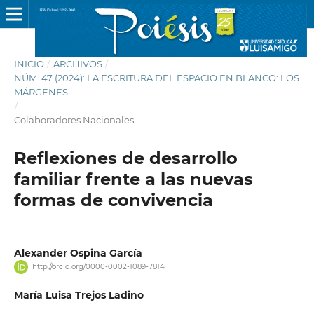
INICIO
/
ARCHIVOS
/
NÚM. 47 (2024): LA ESCRITURA DEL ESPACIO EN BLANCO: LOS
MÁRGENES
/
Colaboradores Nacionales
Reflexiones de desarrollo
familiar frente a las nuevas
formas de convivencia
Alexander Ospina García
http://orcid.org/0000-0002-1089-7814
María Luisa Trejos Ladino