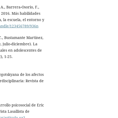
 A., Barrera-Osorio, F.,
ED 2016. Más habilidades
a, la escuela, el entorno y
handle/123456789/936n
C., Bustamante Martínez,
9, julio-diciembre). La
ales en adolescentes de
), 1-25.
gotskyana de los afectos
rdisciplinaria: Revista de
rrollo psicosocial de Eric
sta Lasallista de
g/articulo.oa?