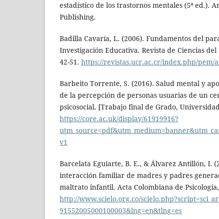
estadístico de los trastornos mentales (5ª ed.). 
Publishing.
Badilla Cavaría, L. (2006). Fundamentos del par
Investigación Educativa. Revista de Ciencias del E
42-51.
https://revistas.ucr.ac.cr/index.php/pem/a
Barbeito Torrente, S. (2016). Salud mental y apo
de la percepción de personas usuarias de un cen
psicosocial. [Trabajo final de Grado, Universid
https://core.ac.uk/display/61919916?
utm_source=pdf&utm_medium=banner&utm_cam
v1
Barcelata Eguiarte, B. E., & Álvarez Antillón, I. 
interacción familiar de madres y padres genera
maltrato infantil. Acta Colombiana de Psicología,
http://www.scielo.org.co/scielo.php?script=sci_a
91552005000100003&lng=en&tlng=es