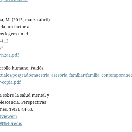
a, M. (2015, marzo-abril).
la, un factor a
os logros en el
-112.
/?
7n2a1.pdf
rrollo humano. Paidós.
irtuales/posgrado/maestria_asesoria_familiar/familia_contemporane
-copia.pdf
a sobre la salud mental y
olescencia. Perspectivas
nes, 19(2), 44-63.
dfviewer?
09%40redis