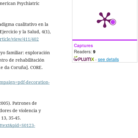
American Psychiatric
adigma cualitativo en la
jercicio y la Salud, 4(1),
rticle/view/411/402
Captures
Readers:
9
yo familiar: exploración
-
see details
tro de rehabilitación
ade da Coruña]. CORE.
paign=pdf-decoration-
(2005). Patrones de
dores de violencia y
 13, 35-45.
rttext&pid=S0123-