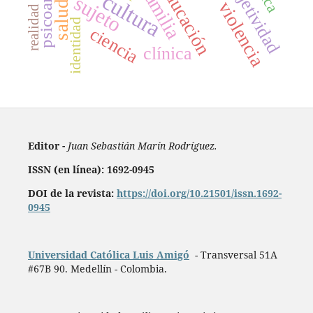
psicoanálisis
subjetividad
educación
familia
cultura
sujeto
violencia
realidad
identidad
ciencia
clínica
Editor -
Juan Sebastián Marín Rodríguez.
ISSN (en línea): 1692-0945
DOI de la revista:
https://doi.org/10.21501/issn.1692-
0945
Universidad Católica Luis Amigó
- Transversal 51A
#67B 90. Medellín - Colombia.