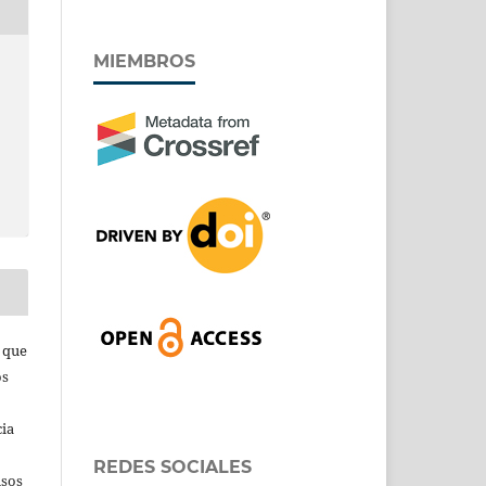
MIEMBROS
s que
os
cia
REDES SOCIALES
isos