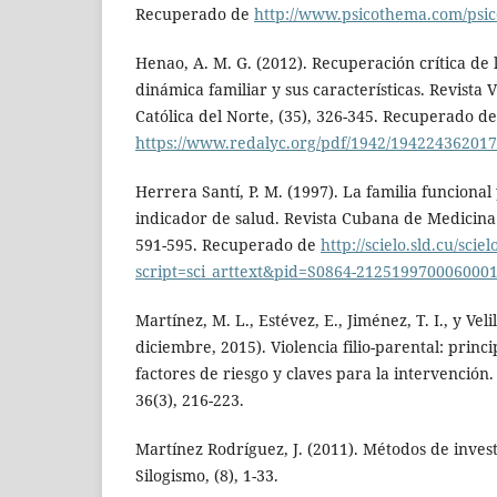
Recuperado de
http://www.psicothema.com/psi
Henao, A. M. G. (2012). Recuperación crítica de 
dinámica familiar y sus características. Revista 
Católica del Norte, (35), 326-345. Recuperado de
https://www.redalyc.org/pdf/1942/194224362017
Herrera Santí, P. M. (1997). La familia funcional
indicador de salud. Revista Cubana de Medicina 
591-595. Recuperado de
http://scielo.sld.cu/scie
script=sci_arttext&pid=S0864-212519970006000
Martínez, M. L., Estévez, E., Jiménez, T. I., y Veli
diciembre, 2015). Violencia filio-parental: princi
factores de riesgo y claves para la intervención.
36(3), 216-223.
Martínez Rodríguez, J. (2011). Métodos de invest
Silogismo, (8), 1-33.