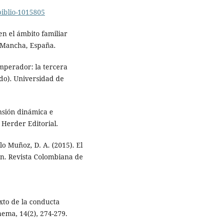
biblio-1015805
en el ámbito familiar
a Mancha, España.
mperador: la tercera
do). Universidad de
ensión dinámica e
 Herder Editorial.
lo Muñoz, D. A. (2015). El
ón. Revista Colombiana de
exto de la conducta
hema, 14(2), 274-279.