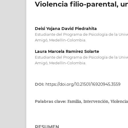
Violencia filio-parental, 
Deisi Yojana David Piedrahita
Estudiante del Programa de Psicología de la Unive
Amigó, Medellín-Colombia.
Laura Marcela Ramírez Solarte
Estudiante del Programa de Psicología de la Unive
Amigó, Medellín-Colombia.
DOI:
https://doi.org/10.21501/16920945.3559
Familia, Intervención, Violencia
Palabras clave:
RESUMEN