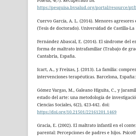
Poiésis, 4(7). Recuperado DE
https://pesquisa.bvsalud.org/portal/resource/pt/
Cuervo García, A. L. (2014). Menores agresores 
(Tesis de doctorado). Universidad de Castilla-L
Fernández Abascal, E. (2014). El síndrome del e
forma de maltrato intrafamiliar (Trabajo de gra
Cantabria, España.
Icart, A., y Freixas, J. (2013). La familia: compr
intervenciones terapéuticas. Barcelona, España:
Gómez Vargas, M., Galeano Higuita, C., y Jaramil
estado del arte: una metodología de investigaci
Ciencias Sociales, 6(2), 423-442. doi:
https://doi.org/10.21501/22161201.1469
Gracia, E. (2002). El maltrato infantil en el cont
parental: Percepciones de padres e hijos. Psicot