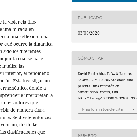
PUBLICADO
la violencia filio-
de una mirada en
03/06/2020
erita una reflexión, una
or qué ocurre la dinámica
n sido los diferentes
CÓMO CITAR
n por la cual se hace
 implica las
su interior, el fenómeno
David Piedrahita, D. Y., & Ramírez
ención. Esta investigación
Solarte, L. M. (2020). Violencia filio-
parental, una reflexión en
hermenéutico, donde a
construcción.
Poiésis
, (38).
omprender e interpretar la
https://doi.org/10.21501/16920945.355
erentes autores que
Más formatos de cita
cebir de manera clara
amilia. Se divide entonces
ervención, desde las
las clasificaciones que
NÚMERO