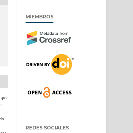
MIEMBROS
s que
os
cia
REDES SOCIALES
isos