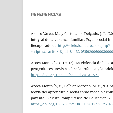
REFERENCIAS
Alonso Varea, M., y Castellanos Delgado, J. L. (
integral de la violencia familiar. Psychosocial In
Recuperado de
http://scielo.isciii.es/scielo.php?
script=sci_arttext&pid=S1132-055920060003000
Aroca Montolío, C. (2013). La violencia de hijos 
progenitores. Revista sobre la Infancia y la Adole
https://doi.org/10.4995/reinad.2013.1571
Aroca Montolío, C., Bellver Moreno, M. C., y Alba
teoría del aprendizaje social como modelo explica
parental. Revista Complutense de Educación, 23(
https://doi.org/10.5209/rev_RCED.2012.v23.n2.4