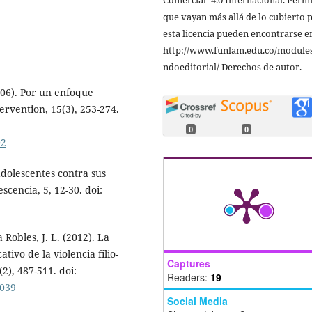
que vayan más allá de lo cubierto 
esta licencia pueden encontrarse e
http://www.funlam.edu.co/modules
ndoeditorial/ Derechos de autor.
2006). Por un enfoque
tervention, 15(3), 253-274.
0
0
02
adolescentes contra sus
scencia, 5, 12-30. doi:
 Robles, J. L. (2012). La
tivo de la violencia filio-
Captures
2), 487-511. doi:
Readers:
19
0039
Social Media