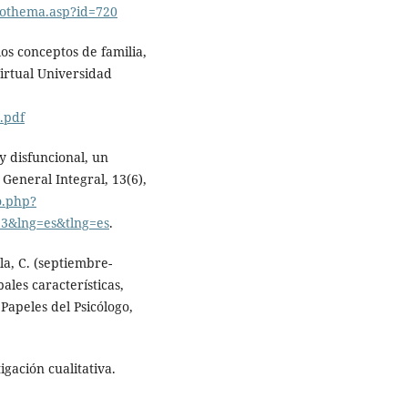
cothema.asp?id=720
los conceptos de familia,
Virtual Universidad
.pdf
 y disfuncional, un
General Integral, 13(6),
lo.php?
13&lng=es&tlng=es
.
lla, C. (septiembre-
pales características,
 Papeles del Psicólogo,
igación cualitativa.