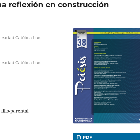
una reflexión en construcción
rsidad Católica Luis
rsidad Católica Luis
 filio-parental
PDF