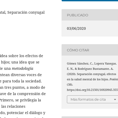
tal, Separación conyugal
PUBLICADO
03/06/2020
CÓMO CITAR
idea sobre los efectos de
 hijos; una idea que se
Gómez Sánchez, C., Lopera Vanegas,
sde una
metodología
E. N., & Rodríguez Bustamante, A.
antean diversas voces de
(2020). Separación conyugal, efectos
en la salud mental de los hijos.
Poiési
 para toda la sociedad.
(38).
n tres puntos, a modo de
https://doi.org/10.21501/16920945.355
clave de la comprensión de
Más formatos de cita
rimero, se privilegia la
 las relaciones
ndo, potenciar el diálogo y