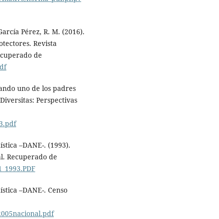
rcía Pérez, R. M. (2016).
otectores. Revista
Recuperado de
df
cuando uno de los padres
 Diversitas: Perspectivas
3.pdf
stica –DANE-. (1993).
l. Recuperado de
71_1993.PDF
ística –DANE-. Censo
2005nacional.pdf