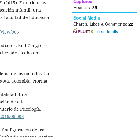
Captures
 F. (2015). Experiencias
Readers:
39
cación Infantil. Una
la Facultad de Educación
Social Media
Shares, Likes & Comments:
22
-
see details
e/view/903
mediador. En I Congreso
o llevado a cabo en
dilema de los métodos. La
Bogotá, Colombia: Norma.
ntalidad. Una
ación de alta
nuario de Psicología,
.2016.06.005
. Configuración del rol