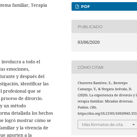
istema familiar, Terapia
PDF
PUBLICADO
03/06/2020
 involucra a todo el
CÓMO CITAR
ntas emociones,
durante y después del
tigación, identificar las
Chaverra Ramírez, E., Restrepo
Camargo, Y., & Vergara Arévalo, D.
l profesional que se
(2020). La experiencia de divorcio y l
 proceso de divorcio.
terapia familiar. Miradas diversas.
o y un método
Poiésis
, (38).
orma detallada los hechos
https://doi.org/10.21501/16920945.355
 se logró mostrar cómo se
Más formatos de cita
amiliar y la vivencia de
ue aporten a la