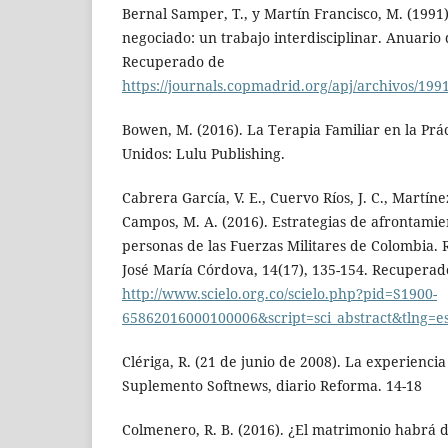
Bernal Samper, T., y Martín Francisco, M. (1991)
negociado: un trabajo interdisciplinar. Anuario d
Recuperado de
https://journals.copmadrid.org/apj/archivos/199
Bowen, M. (2016). La Terapia Familiar en la Prác
Unidos: Lulu Publishing.
Cabrera García, V. E., Cuervo Ríos, J. C., Martíne
Campos, M. A. (2016). Estrategias de afrontamien
personas de las Fuerzas Militares de Colombia. R
José María Córdova, 14(17), 135-154. Recuperad
http://www.scielo.org.co/scielo.php?pid=S1900-
65862016000100006&script=sci_abstract&tlng=e
Clériga, R. (21 de junio de 2008). La experiencia
Suplemento Softnews, diario Reforma. 14-18
Colmenero, R. B. (2016). ¿El matrimonio habrá 