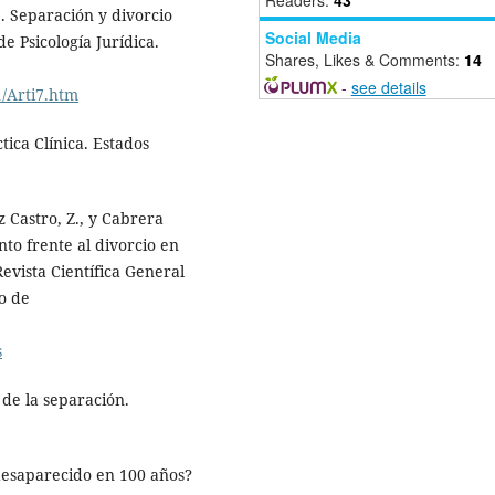
. Separación y divorcio
Social Media
e Psicología Jurídica.
Shares, Likes & Comments:
14
-
see details
1/Arti7.htm
tica Clínica. Estados
z Castro, Z., y Cabrera
to frente al divorcio en
evista Científica General
o de
s
 de la separación.
desaparecido en 100 años?