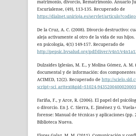
matrimonio, divorcio, Rematrimonio. Anuario J
Escurialense, (49), 113-135. Recuperado de
https://dialnet.unirioja.es/servlet/articulo?codi
De la Cruz, A. C. (2008). Divorcio destructivo: 
aleja activamente al otro de la vida de sus hijos.
en psicología, 4(1) 149-157. Recuperado de
http://pepsic.bvsalud.org/pdf/diver/v4n1/v4n1a1
Dulzaides Iglesias, M. E., y Molina Gómez, A. M. 
documental y de información: dos componentes
ACIMED, 12(2). Recuperado de
http://scielo.sld.
script=sci_arttext&pid=S1024-943520040002000
Fariña, F., y Arce, R. (2006). El papel del psicól
o divorcio. En J. C. Sierra, E. Jiménez y G. Vuela-
forense: Manual de técnicas y aplicaciones (pp.
Biblioteca Nueva.
Flores Galaz, M. M. (2011). Comunicación y conf