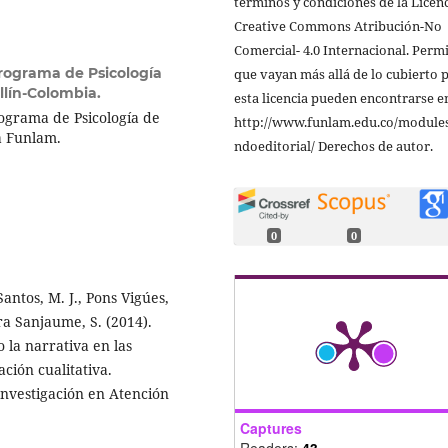
términos y condiciones de la Licen
Creative Commons Atribución-No
Comercial- 4.0 Internacional. Perm
rograma de Psicología
que vayan más allá de lo cubierto 
llín-Colombia.
esta licencia pueden encontrarse e
rograma de Psicología de
http://www.funlam.edu.co/modules
la Funlam.
ndoeditorial/ Derechos de autor.
0
0
tos, M. J., Pons Vigúes,
ra Sanjaume, S. (2014).
la narrativa en las
ación cualitativa.
Investigación en Atención
Captures
Readers:
43