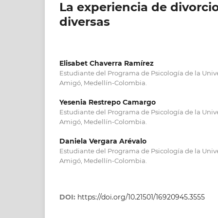
La experiencia de divorcio
diversas
Elisabet Chaverra Ramírez
Estudiante del Programa de Psicología de la Unive
Amigó, Medellín-Colombia.
Yesenia Restrepo Camargo
Estudiante del Programa de Psicología de la Unive
Amigó, Medellín-Colombia.
Daniela Vergara Arévalo
Estudiante del Programa de Psicología de la Unive
Amigó, Medellín-Colombia.
DOI:
https://doi.org/10.21501/16920945.3555