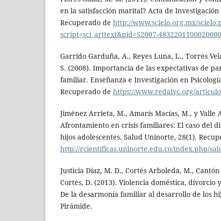
en la satisfacción marital? Acta de Investigación 
Recuperado de
http://www.scielo.org.mx/scielo
script=sci_arttext&pid=S2007-483220110002000
Garrido Garduña, A., Reyes Luna, L., Torres Velá
S. (2008). Importancia de las expectativas de pa
familiar. Enseñanza e Investigación en Psicología
Recuperado de
https://www.redalyc.org/articul
Jiménez Arrieta, M., Amarís Macías, M., y Valle 
Afrontamiento en crisis familiares: El caso del 
hijos adolescentes. Salud Uninorte, 28(1). Recu
http://rcientificas.uninorte.edu.co/index.php/sa
Justicia Díaz, M. D., Cortés Arboleda, M., Cantón
Cortés, D. (2013). Violencia doméstica, divorcio 
De la desarmonía familiar al desarrollo de los h
Pirámide.