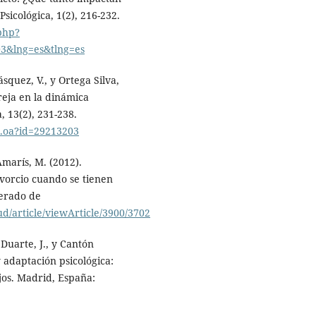
Psicológica, 1(2), 216-232.
.php?
03&lng=es&tlng=es
squez, V., y Ortega Silva,
reja en la dinámica
, 13(2), 231-238.
o.oa?id=29213203
Amarís, M. (2012).
divorcio cuando se tienen
perado de
lud/article/viewArticle/3900/3702
 Duarte, J., y Cantón
y adaptación psicológica:
ijos. Madrid, España: