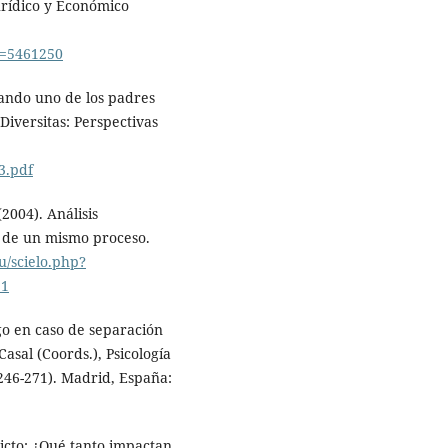
urídico y Económico
go=5461250
cuando uno de los padres
 Diversitas: Perspectivas
3.pdf
(2004). Análisis
 de un mismo proceso.
cu/scielo.php?
11
ogo en caso de separación
Casal (Coords.), Psicología
 246-271). Madrid, España:
licto: ¿Qué tanto impactan