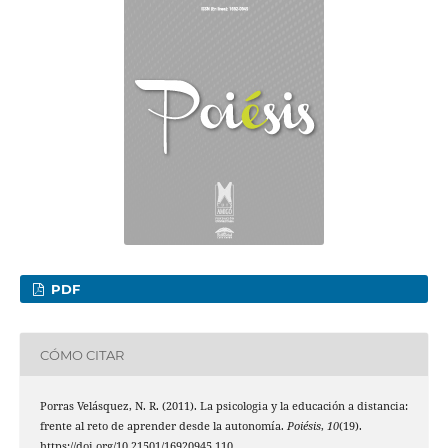
PDF
CÓMO CITAR
Porras Velásquez, N. R. (2011). La psicologia y la educación a distancia:
frente al reto de aprender desde la autonomía.
Poiésis
,
10
(19).
https://doi.org/10.21501/16920945.110