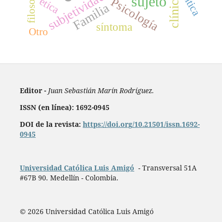
política
filosofía
subjetividad
sujeto
clínica
ética
Psicología
Familia
síntoma
Otro
Editor -
Juan Sebastián Marín Rodríguez.
ISSN (en línea): 1692-0945
DOI de la revista:
https://doi.org/10.21501/issn.1692-
0945
Universidad Católica Luis Amigó
- Transversal 51A
#67B 90. Medellín - Colombia.
© 2026 Universidad Católica Luis Amigó