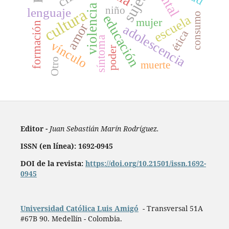
sujeto
violencia
niño
lenguaje
cultura
consumo
educación
escuela
mujer
formación
amor
adolescencia
ética
síntoma
vínculo
poder
Otro
muerte
Editor -
Juan Sebastián Marín Rodríguez.
ISSN (en línea): 1692-0945
DOI de la revista:
https://doi.org/10.21501/issn.1692-
0945
Universidad Católica Luis Amigó
- Transversal 51A
#67B 90. Medellín - Colombia.