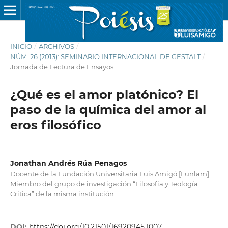
INICIO
/
ARCHIVOS
/
NÚM. 26 (2013): SEMINARIO INTERNACIONAL DE GESTALT
/
Jornada de Lectura de Ensayos
¿Qué es el amor platónico? El
paso de la química del amor al
eros filosófico
Jonathan Andrés Rúa Penagos
Docente de la Fundación Universitaria Luis Amigó [Funlam].
Miembro del grupo de investigación “Filosofía y Teología
Crítica” de la misma institución.
DOI:
https://doi.org/10.21501/16920945.1007