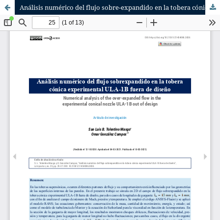
Análisis numérico del flujo sobre-expandido en la tobera cónica experimental ULA-1B fuera de diseño