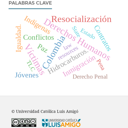
PALABRAS CLAVE
Resocialización
Indígenas
Derechos Humanos
Contratos
Igualdad.
State
Estado
Conflictos
Colombia
law
Paz
Víctimas
resources
Hidrocarburos.
Inmigración
Pena
TLC
Jóvenes
Derecho Penal
© Universidad Católica Luis Amigó