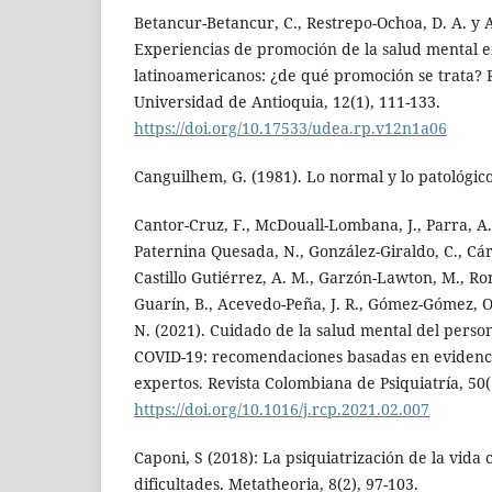
Betancur-Betancur, C., Restrepo-Ochoa, D. A. y A
Experiencias de promoción de la salud mental e
latinoamericanos: ¿de qué promoción se trata? R
Universidad de Antioquia, 12(1), 111-133.
https://doi.org/10.17533/udea.rp.v12n1a06
Canguilhem, G. (1981). Lo normal y lo patológico.
Cantor-Cruz, F., McDouall-Lombana, J., Parra, A.,
Paternina Quesada, N., González-Giraldo, C., Cá
Castillo Gutiérrez, A. M., Garzón-Lawton, M., Ro
Guarín, B., Acevedo-Peña, J. R., Gómez-Gómez, O
N. (2021). Cuidado de la salud mental del perso
COVID-19: recomendaciones basadas en evidenc
expertos. Revista Colombiana de Psiquiatría, 50(
https://doi.org/10.1016/j.rcp.2021.02.007
Caponi, S (2018): La psiquiatrización de la vida 
dificultades. Metatheoria, 8(2), 97-103.