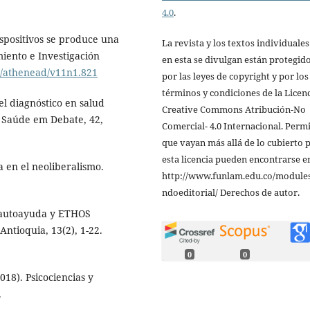
4.0
.
ispositivos se produce una
La revista y los textos individuale
miento e Investigación
en esta se divulgan están protegid
ev/athenead/v11n1.821
por las leyes de copyright y por los
términos y condiciones de la Licen
el diagnóstico en salud
Creative Commons Atribución-No
. Saúde em Debate, 42,
Comercial- 4.0 Internacional. Perm
que vayan más allá de lo cubierto 
esta licencia pueden encontrarse e
a en el neoliberalismo.
http://www.funlam.edu.co/modules
ndoeditorial/ Derechos de autor.
, autoayuda y ETHOS
Antioquia, 13(2), 1-22.
0
0
18). Psicociencias y
.