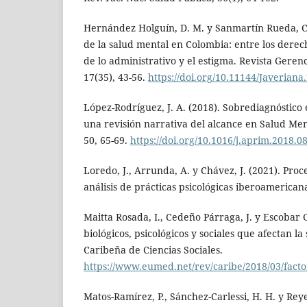
Hernández Holguín, D. M. y Sanmartín Rueda, C.
de la salud mental en Colombia: entre los dere
de lo administrativo y el estigma. Revista Gerenc
17(35), 43-56.
https://doi.org/10.11144/Javerian
López-Rodríguez, J. A. (2018). Sobrediagnóstico e
una revisión narrativa del alcance en Salud Men
50, 65-69.
https://doi.org/10.1016/j.aprim.2018.0
Loredo, J., Arrunda, A. y Chávez, J. (2021). Proc
análisis de prácticas psicológicas iberoamerican
Maitta Rosada, I., Cedeño Párraga, J. y Escobar 
biológicos, psicológicos y sociales que afectan la
Caribeña de Ciencias Sociales.
https://www.eumed.net/rev/caribe/2018/03/facto
Matos-Ramírez, P., Sánchez-Carlessi, H. H. y Reye