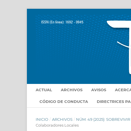
ACTUAL
ARCHIVOS
AVISOS
ACERC
CÓDIGO DE CONDUCTA
DIRECTRICES P
INICIO
/
ARCHIVOS
/
NÚM. 49 (2025): SOBREVIV
Colaboradores Locales