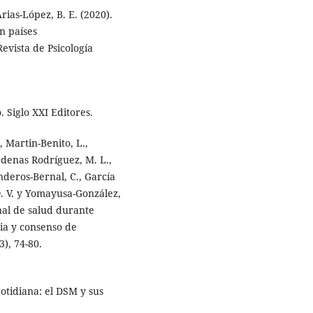
rias-López, B. E. (2020).
n países
evista de Psicología
 Siglo XXI Editores.
 Martin-Benito, L.,
rdenas Rodríguez, M. L.,
nderos-Bernal, C., García
. V. y Yomayusa-González,
nal de salud durante
ia y consenso de
3), 74-80.
cotidiana: el DSM y sus