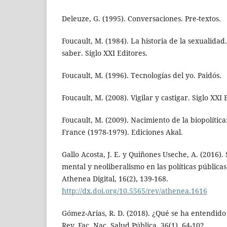
Deleuze, G. (1995). Conversaciones. Pre-textos.
Foucault, M. (1984). La historia de la sexualidad
saber. Siglo XXI Editores.
Foucault, M. (1996). Tecnologías del yo. Paidós.
Foucault, M. (2008). Vigilar y castigar. Siglo XXI 
Foucault, M. (2009). Nacimiento de la biopolítica
France (1978-1979). Ediciones Akal.
Gallo Acosta, J. E. y Quiñones Useche, A. (2016).
mental y neoliberalismo en las políticas pública
Athenea Digital, 16(2), 139-168.
http://dx.doi.org/10.5565/rev/athenea.1616
Gómez-Arias, R. D. (2018). ¿Qué se ha entendid
Rev. Fac. Nac. Salud Pública, 36(1), 64-102.