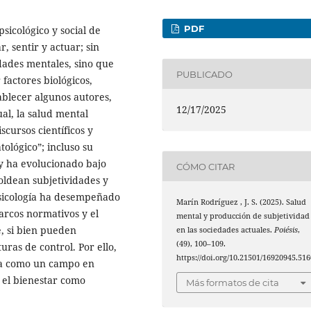
PDF
sicológico y social de
 sentir y actuar; sin
dades mentales, sino que
PUBLICADO
factores biológicos,
tablecer algunos autores,
12/17/2025
al, la salud mental
scursos científicos y
tológico”; incluso su
 y ha evolucionado bajo
CÓMO CITAR
moldean subjetividades y
psicología ha desempeñado
Marín Rodríguez , J. S. (2025). Salud
arcos normativos y el
mental y producción de subjetividad
e, si bien pueden
en las sociedades actuales.
Poiésis
,
(49), 100–109.
uras de control. Por ello,
https://doi.org/10.21501/16920945.516
la como un campo en
 el bienestar como
Más formatos de cita