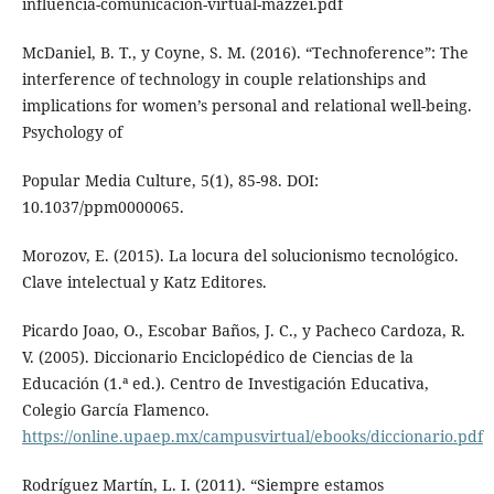
influencia-comunicacion-virtual-mazzei.pdf
McDaniel, B. T., y Coyne, S. M. (2016). “Technoference”: The
interference of technology in couple relationships and
implications for women’s personal and relational well-being.
Psychology of
Popular Media Culture, 5(1), 85-98. DOI:
10.1037/ppm0000065.
Morozov, E. (2015). La locura del solucionismo tecnológico.
Clave intelectual y Katz Editores.
Picardo Joao, O., Escobar Baños, J. C., y Pacheco Cardoza, R.
V. (2005). Diccionario Enciclopédico de Ciencias de la
Educación (1.ª ed.). Centro de Investigación Educativa,
Colegio García Flamenco.
https://online.upaep.mx/campusvirtual/ebooks/diccionario.pdf
Rodríguez Martín, L. I. (2011). “Siempre estamos