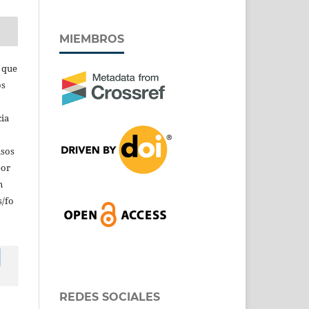
MIEMBROS
s que
os
cia
isos
por
n
/fo
REDES SOCIALES