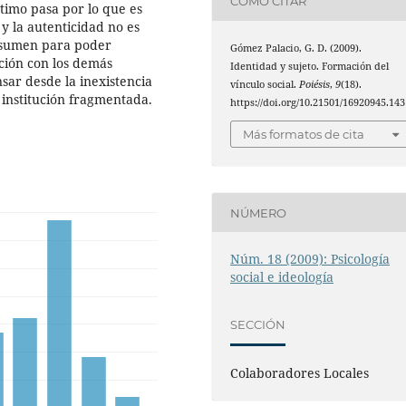
CÓMO CITAR
ntimo pasa por lo que es
 y la autenticidad no es
asumen para poder
Gómez Palacio, G. D. (2009).
lación con los demás
Identidad y sujeto. Formación del
sar desde la inexistencia
vínculo social.
Poiésis
,
9
(18).
u institución fragmentada.
https://doi.org/10.21501/16920945.143
Más formatos de cita
NÚMERO
Núm. 18 (2009): Psicología
social e ideología
SECCIÓN
Colaboradores Locales