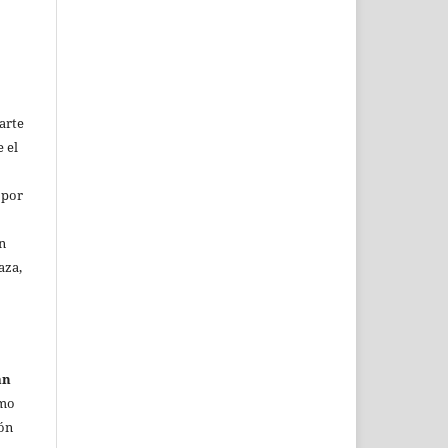
parte
e el
 por
n
aza,
an
imo
ión