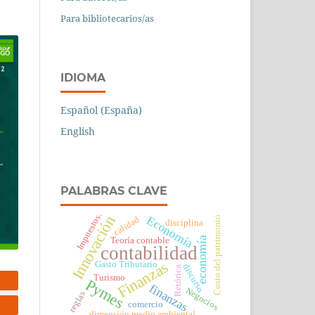
Para bibliotecarios/as
IDIOMA
Español (España)
English
PALABRAS CLAVE
Impuestos.
Economía
Innovación
Costo del patrimonio
calidad
disciplina
economía
Teoría contable
contabilidad
Finanzas
Gasto Tributario
discurso
Retórica
Turismo
Pymes
finanzas
Negocios
reglas
comercio
dimensión medio ambiental.