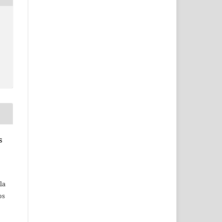
S
la
os