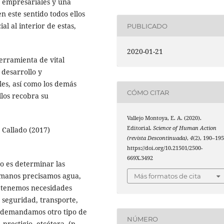
s empresariales y una
n este sentido todos ellos
l al interior de estas,
PUBLICADO
2020-01-21
erramienta de vital
 desarrollo y
les, así como los demás
CÓMO CITAR
llos recobra su
Vallejo Montoya, E. A. (2020).
Editorial.
Science of Human Action
 Callado (2017)
(revista Descontinuada)
,
4
(2), 190–195
https://doi.org/10.21501/2500-
669X.3492
eo es determinar las
umanos precisamos agua,
Más formatos de cita
r, tenemos necesidades
 seguridad, transporte,
s demandamos otro tipo de
NÚMERO
prestigio, etcétera. (p.