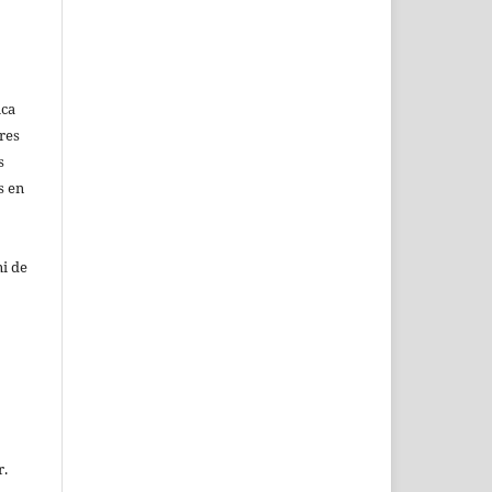
ica
res
s
s en
i de
r.