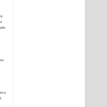
tá
se
lado
sta
en a
l