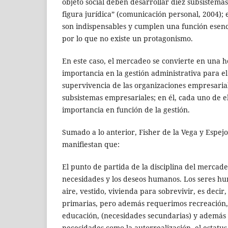
objeto social deben desarrollar diez subsistema
figura jurídica” (comunicación personal, 2004); e
son indispensables y cumplen una función esencia
por lo que no existe un protagonismo.
En este caso, el mercadeo se convierte en una h
importancia en la gestión administrativa para el
supervivencia de las organizaciones empresaria
subsistemas empresariales; en él, cada uno de e
importancia en función de la gestión.
Sumado a lo anterior, Fisher de la Vega y Espejo
manifiestan que:
El punto de partida de la disciplina del mercad
necesidades y los deseos humanos. Los seres h
aire, vestido, vivienda para sobrevivir, es deci
primarias, pero además requerimos recreación,
educación, (necesidades secundarias) y ademá
necesidades como la autorrealización, el estatus, 