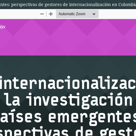
entes: perspectivas de gestores de internacionalización en Colombi