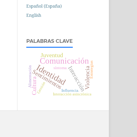
Español (España)
English
PALABRAS CLAVE
Juventud
Comunicación
Estrategias
Identidad
Interacción
Alimentación
síntoma.
Violencia
Sentimientos
Cultura
Gestión
Influencia.
Interacción asincrónica