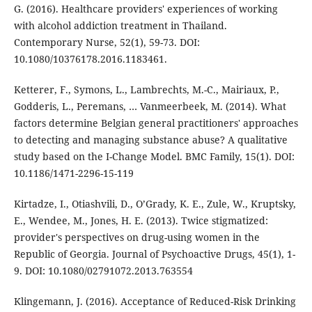
G. (2016). Healthcare providers' experiences of working
with alcohol addiction treatment in Thailand.
Contemporary Nurse, 52(1), 59-73. DOI:
10.1080/10376178.2016.1183461.
Ketterer, F., Symons, L., Lambrechts, M.-C., Mairiaux, P.,
Godderis, L., Peremans, … Vanmeerbeek, M. (2014). What
factors determine Belgian general practitioners' approaches
to detecting and managing substance abuse? A qualitative
study based on the I-Change Model. BMC Family, 15(1). DOI:
10.1186/1471-2296-15-119
Kirtadze, I., Otiashvili, D., O’Grady, K. E., Zule, W., Kruptsky,
E., Wendee, M., Jones, H. E. (2013). Twice stigmatized:
provider's perspectives on drug-using women in the
Republic of Georgia. Journal of Psychoactive Drugs, 45(1), 1-
9. DOI: 10.1080/02791072.2013.763554
Klingemann, J. (2016). Acceptance of Reduced-Risk Drinking