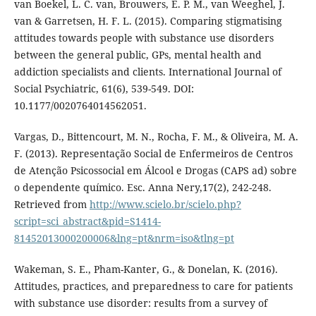
van Boekel, L. C. van, Brouwers, E. P. M., van Weeghel, J.
van & Garretsen, H. F. L. (2015). Comparing stigmatising
attitudes towards people with substance use disorders
between the general public, GPs, mental health and
addiction specialists and clients. International Journal of
Social Psychiatric, 61(6), 539-549. DOI:
10.1177/0020764014562051.
Vargas, D., Bittencourt, M. N., Rocha, F. M., & Oliveira, M. A.
F. (2013). Representação Social de Enfermeiros de Centros
de Atenção Psicossocial em Álcool e Drogas (CAPS ad) sobre
o dependente químico. Esc. Anna Nery,17(2), 242-248.
Retrieved from
http://www.scielo.br/scielo.php?
script=sci_abstract&pid=S1414-
81452013000200006&lng=pt&nrm=iso&tlng=pt
Wakeman, S. E., Pham-Kanter, G., & Donelan, K. (2016).
Attitudes, practices, and preparedness to care for patients
with substance use disorder: results from a survey of