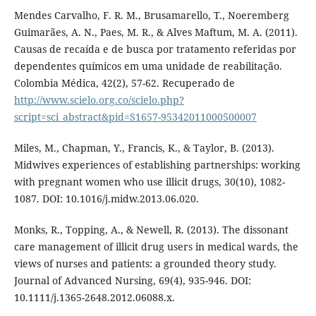
Mendes Carvalho, F. R. M., Brusamarello, T., Noeremberg
Guimarães, A. N., Paes, M. R., & Alves Maftum, M. A. (2011).
Causas de recaída e de busca por tratamento referidas por
dependentes químicos em uma unidade de reabilitação.
Colombia Médica, 42(2), 57-62. Recuperado de
http://www.scielo.org.co/scielo.php?
script=sci_abstract&pid=S1657-95342011000500007
Miles, M., Chapman, Y., Francis, K., & Taylor, B. (2013).
Midwives experiences of establishing partnerships: working
with pregnant women who use illicit drugs, 30(10), 1082-
1087. DOI: 10.1016/j.midw.2013.06.020.
Monks, R., Topping, A., & Newell, R. (2013). The dissonant
care management of illicit drug users in medical wards, the
views of nurses and patients: a grounded theory study.
Journal of Advanced Nursing, 69(4), 935-946. DOI:
10.1111/j.1365-2648.2012.06088.x.