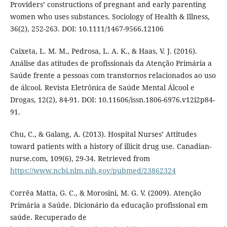
Providers’ constructions of pregnant and early parenting
women who uses substances. Sociology of Health & Illness,
36(2), 252-263. DOI: 10.1111/1467-9566.12106
Caixeta, L. M. M., Pedrosa, L. A. K., & Haas, V. J. (2016).
Análise das atitudes de profissionais da Atenção Primária a
Saúde frente a pessoas com transtornos relacionados ao uso
de álcool. Revista Eletrônica de Saúde Mental Álcool e
Drogas, 12(2), 84-91. DOI: 10.11606/issn.1806-6976.v12i2p84-
91.
Chu, C., & Galang, A. (2013). Hospital Nurses’ Attitudes
toward patients with a history of illicit drug use. Canadian-
nurse.com, 109(6), 29-34. Retrieved from
https://www.ncbi.nlm.nih.gov/pubmed/23862324
Corrêa Matta, G. C., & Morosini, M. G. V. (2009). Atenção
Primária a Saúde. Dicionário da educação profissional em
saúde. Recuperado de