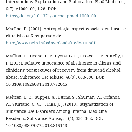
Interventions: Explanation and Elaboration. PLoS Medicine,
6(7), e1000100, 1-28. DOI:
https://doi.org/10.1371/journal.pmed.1000100
MacRae, E. (2001). Antropologia; aspectos sociais, culturais e
ritualísticos. Recuperado de
http://www.neip.info/downloads/t_edw10.pdf
Maffina, L., Deane, F. P., Lyons, G. C., Crowe, T. P., & Kelly, P.
J. (2013). Relative importance of abstinence in clients' and
clinicians' perspectives of recovery from drugand alcohol
abuse. Substance Use Misuse, 48(9), 683-690. DOI:
10.3109/10826084.2013.782045
Meltzer, E. C., Suppes, A., Burns, S., Shuman, A., Orfanos,
A., Sturiano, C. V., … Fins, J. J. (2013). Stigmatization of
Substance Use Disorders Among Internal Medicine
Residents. Substance Abuse, 34(4), 356–362. DOI:
10.1080/08897077.2013.815143