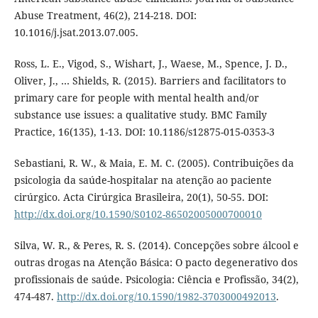
Abuse Treatment, 46(2), 214-218. DOI:
10.1016/j.jsat.2013.07.005.
Ross, L. E., Vigod, S., Wishart, J., Waese, M., Spence, J. D.,
Oliver, J., … Shields, R. (2015). Barriers and facilitators to
primary care for people with mental health and/or
substance use issues: a qualitative study. BMC Family
Practice, 16(135), 1-13. DOI: 10.1186/s12875-015-0353-3
Sebastiani, R. W., & Maia, E. M. C. (2005). Contribuições da
psicologia da saúde-hospitalar na atenção ao paciente
cirúrgico. Acta Cirúrgica Brasileira, 20(1), 50-55. DOI:
http://dx.doi.org/10.1590/S0102-86502005000700010
Silva, W. R., & Peres, R. S. (2014). Concepções sobre álcool e
outras drogas na Atenção Básica: O pacto degenerativo dos
profissionais de saúde. Psicologia: Ciência e Profissão, 34(2),
474-487.
http://dx.doi.org/10.1590/1982-3703000492013
.