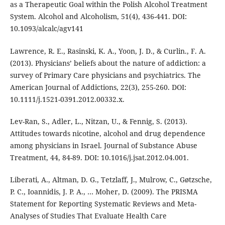
as a Therapeutic Goal within the Polish Alcohol Treatment
System. Alcohol and Alcoholism, 51(4), 436-441. DOI:
10.1093/alcalc/agv141
Lawrence, R. E., Rasinski, K. A., Yoon, J. D., & Curlin., F. A.
(2013). Physicians’ beliefs about the nature of addiction: a
survey of Primary Care physicians and psychiatrics. The
American Journal of Addictions, 22(3), 255-260. DOI:
10.1111/j.1521-0391.2012.00332.x.
Lev-Ran, S., Adler, L., Nitzan, U., & Fennig, S. (2013).
Attitudes towards nicotine, alcohol and drug dependence
among physicians in Israel. Journal of Substance Abuse
Treatment, 44, 84-89. DOI: 10.1016/j.jsat.2012.04.001.
Liberati, A., Altman, D. G., Tetzlaff, J., Mulrow, C., Gøtzsche,
P. C., Ioannidis, J. P. A., … Moher, D. (2009). The PRISMA
Statement for Reporting Systematic Reviews and Meta-
Analyses of Studies That Evaluate Health Care