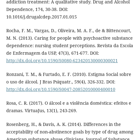
addiction treatment: A qualitative study. Drug and Alcohol
Dependence, 174, 30-38. DOI:
10.1016/j.drugalcdep.2017.01.015
Rocha, F. M., Vargas, D., Oliveira, M. A. F., de & Bittencourt,
M. N. (2013). Caring for people with psychoactive substance
dependence: nursing student perceptions. Revista da Escola
de Enfermagem da USP, 47(3), 671-677. DOI:
http://dx.doi.org/10.1590/S0080-623420130000300021
Ronzani, T. M., & Furtado, E. F. (2010). Estigma Social sobre
o uso de álcool. J Bras Psiquatr., 59(4), 326-332. DOI:
http://dx.doi.org/10.1590/S0047-20852010000400010
Rosa, C. R. (2017). O álcool e a violência doméstica: efeitos e
dramas. VirtuaJus, 13(1), 243-269.
Rosenberg, H., & Davis, A. K. (2014). Differences in the
acceptability of non-abstinence goals by type of drug among
American substance abuse clinicians. Journal of Substance