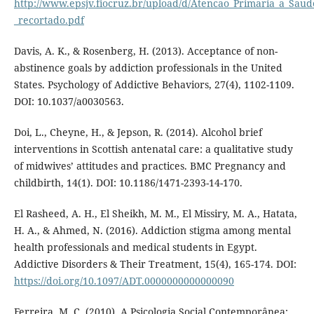
http://www.epsjv.fiocruz.br/upload/d/Atencao_Primaria_a_Saud
_recortado.pdf
Davis, A. K., & Rosenberg, H. (2013). Acceptance of non-
abstinence goals by addiction professionals in the United
States. Psychology of Addictive Behaviors, 27(4), 1102-1109.
DOI: 10.1037/a0030563.
Doi, L., Cheyne, H., & Jepson, R. (2014). Alcohol brief
interventions in Scottish antenatal care: a qualitative study
of midwives’ attitudes and practices. BMC Pregnancy and
childbirth, 14(1). DOI: 10.1186/1471-2393-14-170.
El Rasheed, A. H., El Sheikh, M. M., El Missiry, M. A., Hatata,
H. A., & Ahmed, N. (2016). Addiction stigma among mental
health professionals and medical students in Egypt.
Addictive Disorders & Their Treatment, 15(4), 165-174. DOI:
https://doi.org/10.1097/ADT.0000000000000090
Ferreira, M. C. (2010). A Psicologia Social Contemporânea: