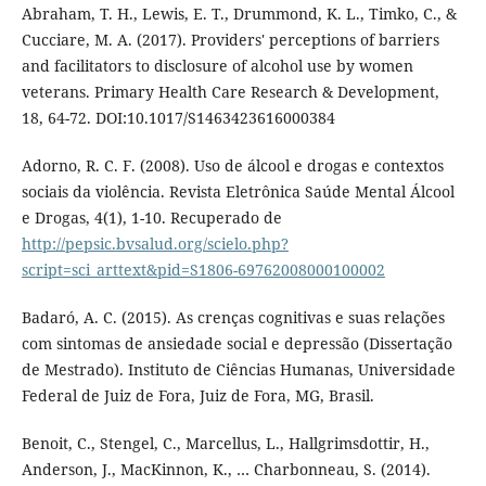
Abraham, T. H., Lewis, E. T., Drummond, K. L., Timko, C., &
Cucciare, M. A. (2017). Providers' perceptions of barriers
and facilitators to disclosure of alcohol use by women
veterans. Primary Health Care Research & Development,
18, 64-72. DOI:10.1017/S1463423616000384
Adorno, R. C. F. (2008). Uso de álcool e drogas e contextos
sociais da violência. Revista Eletrônica Saúde Mental Álcool
e Drogas, 4(1), 1-10. Recuperado de
http://pepsic.bvsalud.org/scielo.php?
script=sci_arttext&pid=S1806-69762008000100002
Badaró, A. C. (2015). As crenças cognitivas e suas relações
com sintomas de ansiedade social e depressão (Dissertação
de Mestrado). Instituto de Ciências Humanas, Universidade
Federal de Juiz de Fora, Juiz de Fora, MG, Brasil.
Benoit, C., Stengel, C., Marcellus, L., Hallgrimsdottir, H.,
Anderson, J., MacKinnon, K., … Charbonneau, S. (2014).