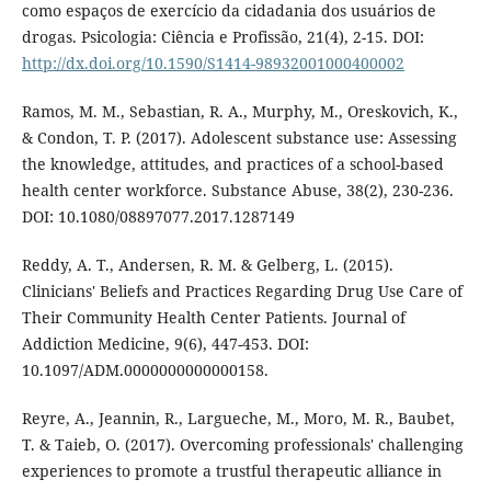
como espaços de exercício da cidadania dos usuários de
drogas. Psicologia: Ciência e Profissão, 21(4), 2-15. DOI:
http://dx.doi.org/10.1590/S1414-98932001000400002
Ramos, M. M., Sebastian, R. A., Murphy, M., Oreskovich, K.,
& Condon, T. P. (2017). Adolescent substance use: Assessing
the knowledge, attitudes, and practices of a school-based
health center workforce. Substance Abuse, 38(2), 230-236.
DOI: 10.1080/08897077.2017.1287149
Reddy, A. T., Andersen, R. M. & Gelberg, L. (2015).
Clinicians' Beliefs and Practices Regarding Drug Use Care of
Their Community Health Center Patients. Journal of
Addiction Medicine, 9(6), 447-453. DOI:
10.1097/ADM.0000000000000158.
Reyre, A., Jeannin, R., Largueche, M., Moro, M. R., Baubet,
T. & Taieb, O. (2017). Overcoming professionals' challenging
experiences to promote a trustful therapeutic alliance in