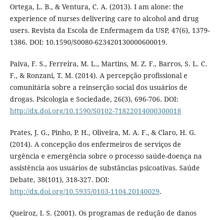
Ortega, L. B., & Ventura, C. A. (2013). I am alone: the
experience of nurses delivering care to alcohol and drug
users. Revista da Escola de Enfermagem da USP, 47(6), 1379-
1386. DOI: 10.1590/S0080-623420130000600019.
Paiva, F. S., Ferreira, M. L., Martins, M. Z. F., Barros, S. L. C.
F., & Ronzani, T. M. (2014). A percepção profissional e
comunitária sobre a reinserção social dos usuários de
drogas. Psicologia e Sociedade, 26(3), 696-706. DOI:
http://dx.doi.org/10.1590/S0102-71822014000300018
Prates, J. G., Pinho, P. H., Oliveira, M. A. F., & Claro, H. G.
(2014). A concepção dos enfermeiros de serviços de
urgência e emergência sobre o processo saúde-doença na
assistência aos usuários de substâncias psicoativas. Saúde
Debate, 38(101), 318-327. DOI:
http://dx.doi.org/10.5935/0103-1104.20140029
.
Queiroz, I. S. (2001). Os programas de redução de danos